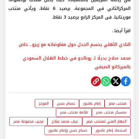
المركزالثاني في المجموعة، برصيد 6 نقاط، ويأتي منتخب
موريتانيا، فى المركز الرابع برصيد 3 نقاط.
اقرأ أيضا..
النادي الأهلي يحسم الجدل حول مفاوضاته مع زيزو.. خاص
محمد صلاح بديلًا لـ رونالدو في خطط الهلال السعودي
بالميركاتو الصيفي
منتخب مصر
إمام عاشور
حسام حسن
الموجز
معسكر منتخب مصر
قائمة منتخب مصر
الجهاز الفني لمنتخب مصر
غياب محمد صلاح
ترتيب مجموعة مصر
استبعاد إمام عاشور
حسام حسن وإمام عاشور