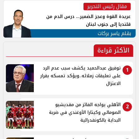
مقال رئيس التحرير
عربدة القوة وعجز الضمير... درس الدم من
قلنديا إلى جنوب لبنان
بقلم ياسر بركات
الأكثر قراءة
توفيق عبدالحميد يكشف سبب عدم الرد
1
على تعليقات زملائه..ويؤكد تمسكه بقرار
الاعتزال
الأهلي يواجه الفائز من مقديشيو
2
الصومالي وكيتارا الأوغندي في ضربة
البداية بالكونفدرالية