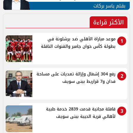
بقلم ياسر بركات
الأكثر قراءة
موعد مباراة الأهلي ضد برشلونة في
1
بطولة كأس خوان جامبر والقنوات الناقلة
رفع 304 إشغال وإزالة تعديات على مساحة
2
فدان و7 قراريط ببنى سويف
قافلة مجانية قدمت 2839 خدمة طبية
3
لأهالي قرية الحيبة ببنى سويف