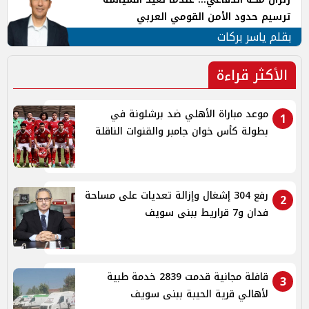
ترسيم حدود الأمن القومي العربي
بقلم ياسر بركات
الأكثر قراءة
موعد مباراة الأهلي ضد برشلونة في
1
بطولة كأس خوان جامبر والقنوات الناقلة
رفع 304 إشغال وإزالة تعديات على مساحة
2
فدان و7 قراريط ببنى سويف
قافلة مجانية قدمت 2839 خدمة طبية
3
لأهالي قرية الحيبة ببنى سويف