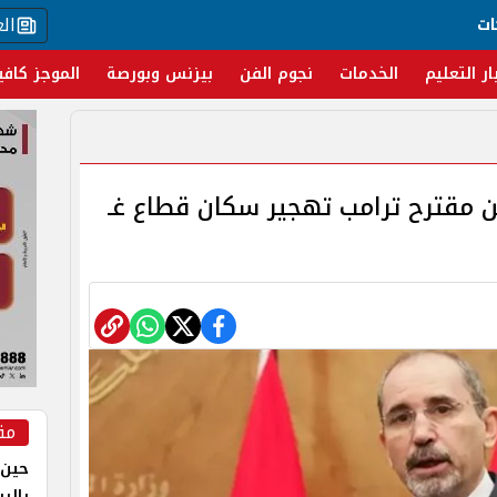
ال
ات
ار التعليم
الخدمات
نجوم الفن
بيزنس وبورصة
الموجز كافي
مقترح ترامب تهجير سكان قطاع غـ
مق
حين 
بالر