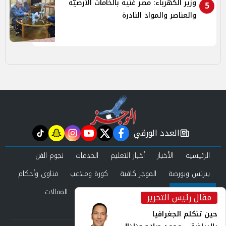
وزير الكهرباء: مصر غنية بالخامات الأرضيّة
5
والعناصر والمواد النادرة
العدد الورقي
tiktok
snapchat
instagram
youtube
twitter
facebook
newspaper
الرئيسية
الأخبار
أخبار التعليم
الخدمات
نجوم الفن
بيزنس وبورصة
الموجز كافية
كورة وملاعب
فتاوى وأحكام
صحة وجمال
عرب وعالم
حوادث ومحاكم
المقالات
مقال رئيس التحرير
inst
العدد الورقي
حين تتكلم الجغرافيا