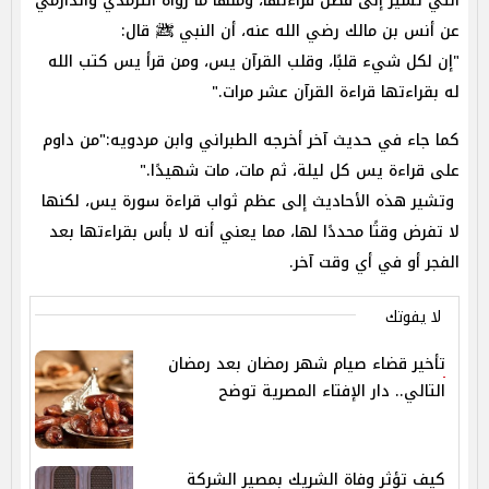
التي تشير إلى فضل قراءتها، ومنها ما رواه الترمذي والدارمي
عن أنس بن مالك رضي الله عنه، أن النبي ﷺ قال:
"إن لكل شيء قلبًا، وقلب القرآن يس، ومن قرأ يس كتب الله
له بقراءتها قراءة القرآن عشر مرات."
كما جاء في حديث آخر أخرجه الطبراني وابن مردويه:"من داوم
على قراءة يس كل ليلة، ثم مات، مات شهيدًا."
وتشير هذه الأحاديث إلى عظم ثواب قراءة سورة يس، لكنها
لا تفرض وقتًا محددًا لها، مما يعني أنه لا بأس بقراءتها بعد
الفجر أو في أي وقت آخر.
لا يفوتك
تأخير قضاء صيام شهر رمضان بعد رمضان
التالي.. دار الإفتاء المصرية توضح
كيف تؤثر وفاة الشريك بمصير الشركة