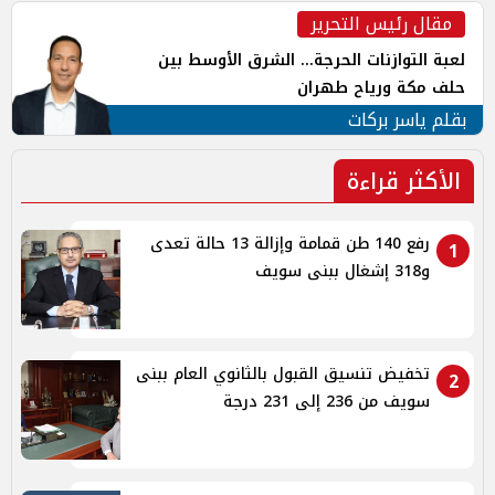
مقال رئيس التحرير
لعبة التوازنات الحرجة... الشرق الأوسط بين
حلف مكة ورياح طهران
بقلم ياسر بركات
الأكثر قراءة
رفع 140 طن قمامة وإزالة 13 حالة تعدى
1
و318 إشغال ببنى سويف
تخفيض تنسيق القبول بالثانوي العام ببنى
2
سويف من 236 إلى 231 درجة