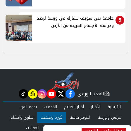
جامعة بني سويف تشارك في ورشة لرصد
5
ودراسة الأجسام القريبة من الأرض
العدد الورقي
tiktok
snapchat
instagram
youtube
twitter
facebook
newspaper
الرئيسية
الأخبار
أخبار التعليم
الخدمات
نجوم الفن
بيزنس وبورصة
الموجز كافية
كورة وملاعب
فتاوى وأحكام
صحة وجمال
عرب وعالم
حوادث ومحاكم
المقالات