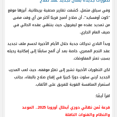
تطورات جديدة بشأن تجديد عقد صلاح
وفي سياق متصل، كشفت تقارير صحفية بريطانية، أبرزها موقع
"كوت أوفسايد"، أن صلاح أصبح قريبًا أكثر من أي وقت مضى
من تمديد عقده مع ليفربول، حيث ينتهي عقده الحالي في
صيف العام الجاري.
وبدأ النادي تحركات جدية خلال الأيام الأخيرة لحسم ملف تجديد
عقد النجم المصري، خاصة بعد أن ألمح سابقًا إلى إمكانية رحيله
بسبب تعثر المفاوضات.
لكن التطورات الأخيرة تشير إلى تغيّر موقفه، حيث لعب المدرب
الجديد آرني سلوت دورًا كبيرًا في إقناع صلاح بالبقاء، بجانب
استمرار المنافسة القوية للفريق على الألقاب.
اقرأ أيضًا:
قرعة ثمن نهائي دوري أبطال أوروبا 2025.. الموعد
والنظام والقنوات الناقلة