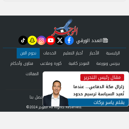
العدد الورقي
tiktok
snapchat
instagram
youtube
twitter
facebook
newspaper
الرئيسية
الأخبار
أخبار التعليم
الخدمات
نجوم الفن
بيزنس وبورصة
الموجز كافية
كورة وملاعب
فتاوى وأحكام
صحة وجمال
عرب وعالم
حوادث ومحاكم
المقالات
مقال رئيس التحرير
inst
العدد الورقي
زلزال مكة الدفاعي... عندما
تُعيد السياسة ترسيم حدود
من نحن
سياسة الخصوصية
اتصل بنا
الأمن القومي العربي
بقلم ياسر بركات
©2024 الموجز All Rights Reserved.
Powered by