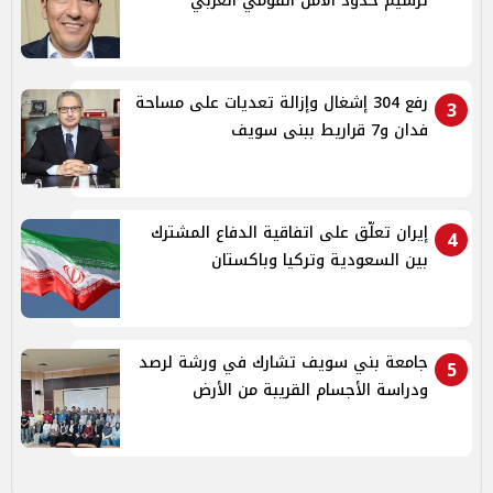
ترسيم حدود الأمن القومي العربي
رفع 304 إشغال وإزالة تعديات على مساحة
3
فدان و7 قراريط ببنى سويف
إيران تعلّق على اتفاقية الدفاع المشترك
4
بين السعودية وتركيا وباكستان
جامعة بني سويف تشارك في ورشة لرصد
5
ودراسة الأجسام القريبة من الأرض