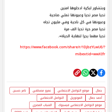
وبتشاور لبكرة ادخلوها امنين
تحيا مصر تحيا وعيونها تملي صاحية
وعيونها في كل ناحية وفي مليون تجاه
تحيا مصر حرة تحيا الف مرة
تحيا مهما يجرا لنهاية الحياة».
https://www.facebook.com/share/r/1DjbzYLwUE/?
mibextid=wwXIfr
جمال
موقع التواصل الاجتماعي
عمرو مصطفي
تامر حسين
أحمد جمال
المونوريل
التواصل الاجتماعي
موقع التواصل الاجتماعي فيسبوك
الشباب المصري