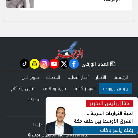
العدد الورقي
tiktok
snapchat
instagram
youtube
twitter
facebook
newspaper
الرئيسية
الأخبار
أخبار التعليم
الخدمات
نجوم الفن
بيزنس وبورصة
الموجز كافية
كورة وملاعب
فتاوى وأحكام
صحة وجمال
عرب وعالم
حوادث ومحاكم
المقالات
مقال رئيس التحرير
inst
العدد الورقي
لعبة التوازنات الحرجة...
الشرق الأوسط بين حلف مكة
من نحن
سياسة الخصوصية
اتصل بنا
ورياح طهران
بقلم ياسر بركات
©2024 الموجز All Rights Reserved.