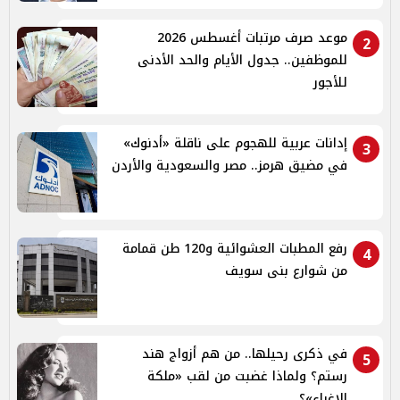
موعد صرف مرتبات أغسطس 2026
2
للموظفين.. جدول الأيام والحد الأدنى
للأجور
إدانات عربية للهجوم على ناقلة «أدنوك»
3
في مضيق هرمز.. مصر والسعودية والأردن
رفع المطبات العشوائية و120 طن قمامة
4
من شوارع بنى سويف
في ذكرى رحيلها.. من هم أزواج هند
5
رستم؟ ولماذا غضبت من لقب «ملكة
الإغراء»؟