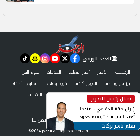
العدد الورقي
tiktok
snapchat
instagram
youtube
twitter
facebook
newspaper
الرئيسية
الأخبار
أخبار التعليم
الخدمات
نجوم الفن
بيزنس وبورصة
الموجز كافية
كورة وملاعب
فتاوى وأحكام
صحة وجمال
عرب وعالم
حوادث ومحاكم
المقالات
مقال رئيس التحرير
inst
العدد الورقي
زلزال مكة الدفاعي... عندما
تُعيد السياسة ترسيم حدود
من نحن
سياسة الخصوصية
اتصل بنا
الأمن القومي العربي
بقلم ياسر بركات
©2024 الموجز All Rights Reserved.