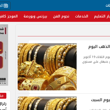
ال
ات
ار التعليم
الخدمات
نجوم الفن
بيزنس وبورصة
الموجز كافي
الذهب اليوم
استقرت أسعار المشغولات الذهبية خلال تعاملات اليوم الثلاثاء 19 أكتوبر
دار جنيهان علي مستوي
مق
زلزا
تُعي