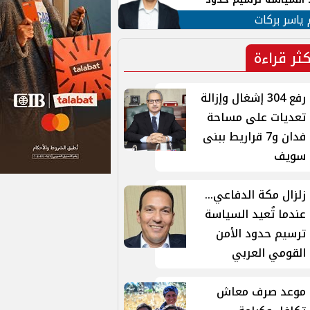
ن القومي العربي
 ياسر بركات
كثر قراءة
رفع 304 إشغال وإزالة
تعديات على مساحة
فدان و7 قراريط ببنى
سويف
زلزال مكة الدفاعي...
عندما تُعيد السياسة
ترسيم حدود الأمن
القومي العربي
موعد صرف معاش