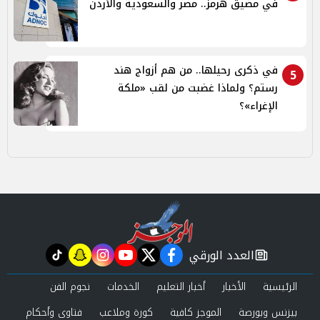
في مضيق هرمز.. مصر والسعودية والأردن
في ذكرى رحيلها.. من هم أزواج هند
5
رستم؟ ولماذا غضبت من لقب «ملكة
الإغراء»؟
العدد الورقي
tiktok
snapchat
instagram
youtube
twitter
facebook
newspaper
الرئيسية
الأخبار
أخبار التعليم
الخدمات
نجوم الفن
بيزنس وبورصة
الموجز كافية
كورة وملاعب
فتاوى وأحكام