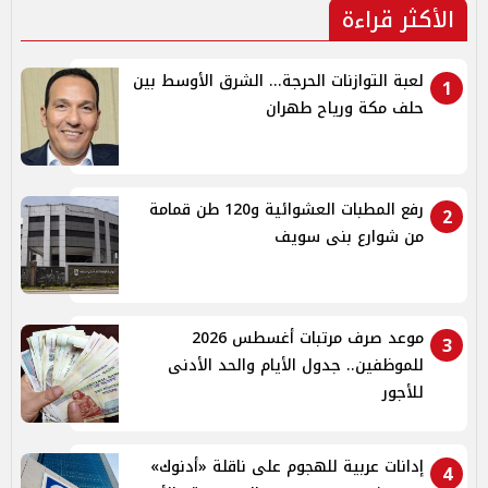
الأكثر قراءة
لعبة التوازنات الحرجة... الشرق الأوسط بين
1
حلف مكة ورياح طهران
رفع المطبات العشوائية و120 طن قمامة
2
من شوارع بنى سويف
موعد صرف مرتبات أغسطس 2026
3
للموظفين.. جدول الأيام والحد الأدنى
للأجور
إدانات عربية للهجوم على ناقلة «أدنوك»
4