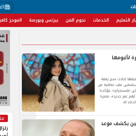
ال
ات
ار التعليم
الخدمات
نجوم الفن
بيزنس وبورصة
الموجز كافي
 لألبومها
يقها لحادث سير رفقة
مستشفى عقب تعافيه من
ى «إنستجرام»، مؤكدة
لهم عمر جديد»، معبرة
دعاء له.
مق
ملين يكشف موعد
زلزا
تُعي