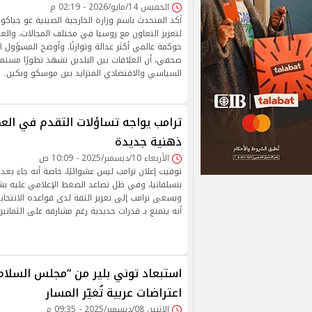
الخميس 14/مايو/2026 - 02:19 م
أكد المتحدث باسم وزارة الخارجية الصينية غو جياك
لتعزيز التعاون مع روسيا في مختلف المجالات، والع
حوكمة عالمي أكثر عدالة وتوازنًا. وأوضح المسؤول ا
صحفي، أن العلاقات بين البلدين تشهد تطورًا مستمر
السياسي والاقتصادي المتزايد بين موسكو وبكين.
ترامب يواجه تساؤلات التقدم في العمر
ذهنية جديدة
الأربعاء 10/ديسمبر/2025 - 10:09 ص
توقيت إعلان ترامب ليس عشوائيًا، خاصة أنه جاء بعد
بنسلفانيا، وفي ظل تصاعد الضغط الإعلامي عليه بشأ
ويسعى ترامب إلى تعزيز الثقة لدى قواعده الانتخابي
أنه يتمتع بـ قدرات حديدية رغم مشارفه على الثمانين
استبعاد توني بلير من “مجلس السلام
اعتراضات عربية تُغيّر المسار
الإثنين 08/ديسمبر/2025 - 09:35 م