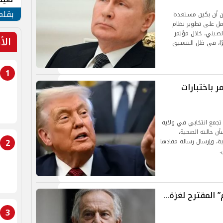
الأم
بقلم
ون أن بكين مستعدة
مل على تطوير نظام
لصيني، خلال مؤتمر
الأ
ًا، في ظل التنسيق
1
 باختبارات
 تجمع انتخابي في ولاية
ن حالته الصحية،
2
ة، وإرسال رسالة مفادها
.
” المقترح لغزة…
3