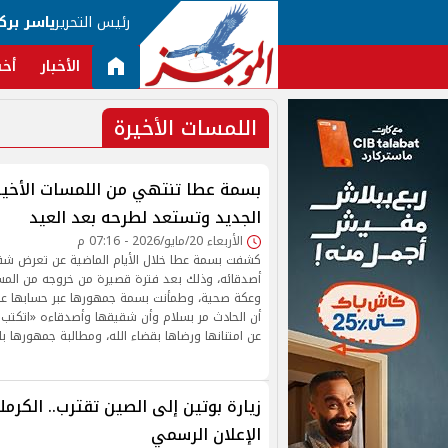
رئيس التحرير
ياسر برك
الأخبار
أخب
اللمسات الأخيرة
بسمة عطا تنتهي من اللمسات الأخيرة
الجديد وتستعد لطرحه بعد العيد
الأربعاء 20/مايو/2026 - 07:16 م
كشفت بسمة عطا خلال الأيام الماضية عن تعرض شق
أصدقائه، وذلك بعد فترة قصيرة من خروجه من ال
وعكة صحية، وطمأنت بسمة جمهورها عبر حسابها عل
أن الحادث مر بسلام وأن شقيقها وأصدقاءه «اتكتب 
عن امتنانها ورضاها بقضاء الله، ومطالبة جمهورها بال
زيارة بوتين إلى الصين تقترب.. الكر
الإعلان الرسمي