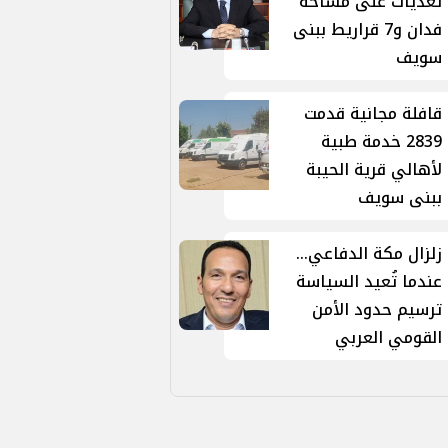
تعديات على مساحة
فدان و7 قراريط ببنى
سويف
قافلة مجانية قدمت
2839 خدمة طبية
لأهالي قرية الحيبة
ببنى سويف
زلزال مكة الدفاعي...
عندما تُعيد السياسة
ترسيم حدود الأمن
القومي العربي