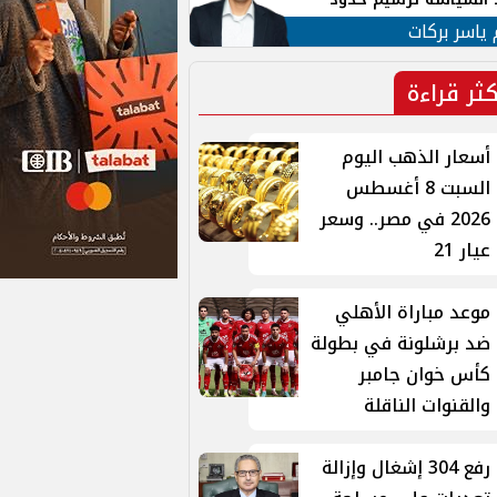
ن القومي العربي
 ياسر بركات
كثر قراءة
أسعار الذهب اليوم
السبت 8 أغسطس
2026 في مصر.. وسعر
عيار 21
موعد مباراة الأهلي
ضد برشلونة في بطولة
كأس خوان جامبر
والقنوات الناقلة
رفع 304 إشغال وإزالة