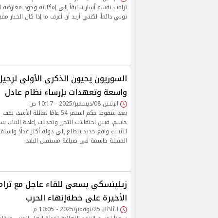
ترامب نفسه أشار سابقاً إلى إمكانية وجود معارضة لتعي
توني دائماً، لكنني أريد أن أعرف ما إذا كان الخيار مقبو
السوريون يحيون الذكرى الأولى لرحيل 
واسعة وتعهدات بإرساء نظام عادل
الإثنين 08/ديسمبر/2025 - 10:17 ص
بعد سقوط حكم استمر 54 عامًا لعائلة
حاسم، فبين احتفالات التحرر وتحديات إعادة البناء، 
لتثبيت واقع جديد يتطلع إلى دولة أكثر عدلًا واستقرار
المقبلة حاسمة في صياغة مستقبل البلاد.
زيلينسكي يسعى للقاء عاجل مع ترام
الأخيرة على خطةإنهاء الحرب
الثلاثاء 25/نوفمبر/2025 - 10:05 م