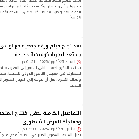
سعياً لحسم البنود النهائية لخطة إنهاء الحرب. ون
مسؤولين أن واشنطن وكييف توصّلتا إلى توافق م
الخطة، بعد إدخال تعديلات كبيرة على النسخة الأمريك
28 بنداً
بعد نجاح فيلم ورقة جمعية مع لوسي..
يستعد لتجربة كوميدية جديدة
السبت 25/أكتوبر/2025 - 01:51 ص
يستعد المخرج أحمد البابلي للسفر إلى المغرب منتص
للمشاركة في مهرجان الناظور الدولي للسينما، حيث 
وأعماله الأخيرة، قبل أن يتوجه إلى اليونان لتصوير ا
الجديد.
التفاصيل الكاملة لحفل افتتاح المتح
ومفاجأة العرض الأسطوري
الإثنين 20/أكتوبر/2025 - 02:00 م
يمثل المتحف المصري الكبير في الجيزة أضخم صرح أ