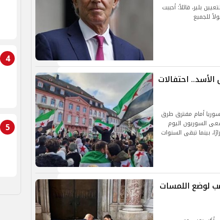
ين بلير، قائلاً: أحببت
لاً للجميع
4
الأسد.. احتفالات
 الأسد، تقف سوريا أمام مفترق طرق
يسعى السوريون اليوم
5
ًا، بينما تبقى السنوات
ب لوضع اللمسات