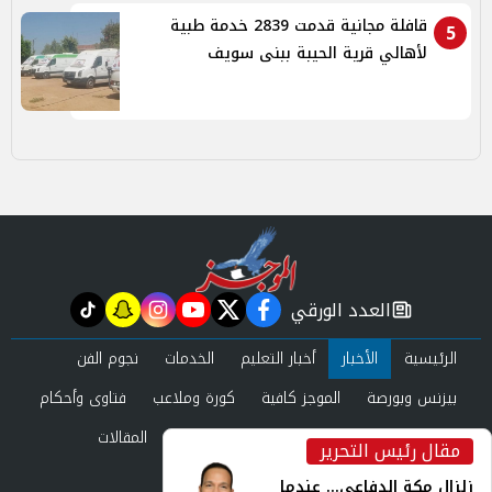
قافلة مجانية قدمت 2839 خدمة طبية
5
لأهالي قرية الحيبة ببنى سويف
العدد الورقي
tiktok
snapchat
instagram
youtube
twitter
facebook
newspaper
الرئيسية
الأخبار
أخبار التعليم
الخدمات
نجوم الفن
بيزنس وبورصة
الموجز كافية
كورة وملاعب
فتاوى وأحكام
صحة وجمال
عرب وعالم
حوادث ومحاكم
المقالات
مقال رئيس التحرير
inst
العدد الورقي
زلزال مكة الدفاعي... عندما