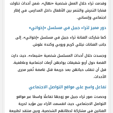
وقدمت ثراء خلال العمل شخصية «نهال»، ضمن أحداث تناولت
قضايا التحرش والتنمر بين الأطفال داخل المدارس، في إطار
اجتماعي وإنساني.
دور مميز لثراء جبيل في مسلسل «إخواتي»
كما شاركت الفنانة ثراء جبيل في مسلسل «إخواتي»، إلى
جانب الفنانات نيللي كريم وروبي وكندة علوش.
وجسدت خلال أحداث المسلسل شخصية «شيماء»، حيث دارت
القصة حول أربع شقيقات يواجهن أزمات اجتماعية وعاطفية،
قبل أن تنقلب حياتهن بعد جريمة قتل غامضة تُغير مجرى
الأحداث.
تفاعل واسع على مواقع التواصل الاجتماعي
وحصدت صور ثراء جبيل مع زوجها تفاعلًا واسعًا عبر مواقع
التواصل الاجتماعي، حيث انقسمت الآراء بين مؤيد لحرية
الفنانين في مشاركة لحظاتهم الشخصية، وبين منتقد لطبيعة