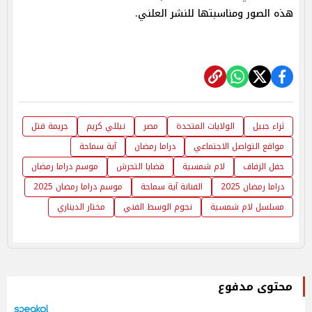
هذه الصور ومناسبتها للنشر العلني.
ثراء جبيل
الولايات المتحدة
مصر
نيللي كريم
جريمة قتل
مواقع التواصل الاجتماعي
دراما رمضان
آية سماحة
حفل الزفاف
لام شمسية
قضايا التحرش
موسم دراما رمضان
دراما رمضان 2025
الفنانة آية سماحة
موسم دراما رمضان 2025
مسلسل لام شمسية
نجوم الوسط الفني
مختار الديناري
محتوى مدفوع