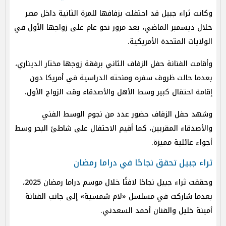
وكانت ثراء جبيل قد احتفلت بزفافها للمرة الثانية داخل مصر
خلال ديسمبر الماضي، بعد مرور نحو عام على زواجها الأول في
الولايات المتحدة الأمريكية.
وأقامت الفنانة حفل الزفاف الثاني برفقة زوجها مختار الديناري،
بعدما حالت ظروف سفره ومنحته الدراسية في أمريكا دون
إقامة احتفال كبير وسط الأهل والأصدقاء وقت الزواج الأول.
وشهد حفل الزفاف حضور عدد من نجوم الوسط الفني
والأصدقاء المقربين، كما أقيم الاحتفال على شاطئ البحر وسط
أجواء عائلية مميزة.
ثراء جبيل تحقق نجاحًا في دراما رمضان
وحققت ثراء جبيل نجاحًا لافتًا خلال موسم دراما رمضان 2025،
بعدما شاركت في مسلسل «لام شمسية» إلى جانب الفنانة
أمينة خليل والفنان أحمد السعدني.