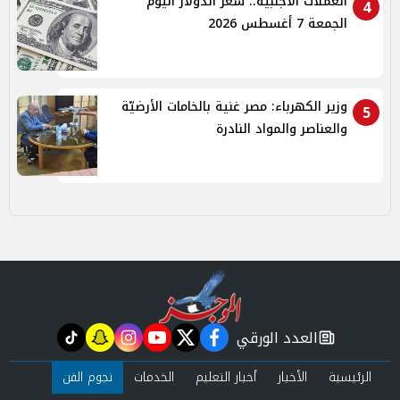
العملات الأجنبية.. سعر الدولار اليوم
4
الجمعة 7 أغسطس 2026
وزير الكهرباء: مصر غنية بالخامات الأرضيّة
5
والعناصر والمواد النادرة
العدد الورقي
tiktok
snapchat
instagram
youtube
twitter
facebook
newspaper
الرئيسية
الأخبار
أخبار التعليم
الخدمات
نجوم الفن