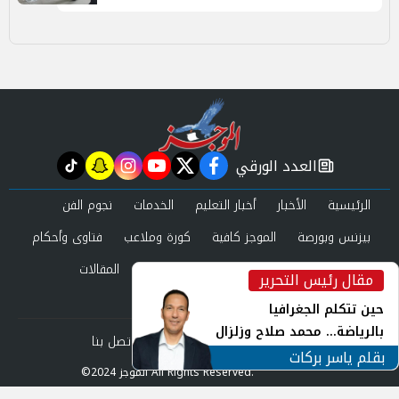
العدد الورقي
tiktok
snapchat
instagram
youtube
twitter
facebook
newspaper
الرئيسية
الأخبار
أخبار التعليم
الخدمات
نجوم الفن
بيزنس وبورصة
الموجز كافية
كورة وملاعب
فتاوى وأحكام
صحة وجمال
عرب وعالم
حوادث ومحاكم
المقالات
مقال رئيس التحرير
inst
العدد الورقي
حين تتكلم الجغرافيا
بالرياضة... محمد صلاح وزلزال
من نحن
سياسة الخصوصية
اتصل بنا
الهوية في الشارع التركي
بقلم ياسر بركات
©2024 الموجز All Rights Reserved.
Powered by