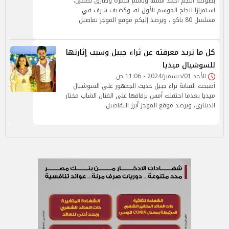
بطولته النجم أحمد السقا وباسم سمرة وطارق لطفي،
استمرارًا لنجاح الموسم الأول له، وكضيف شرف في
مسلسل 80 باكو ، ويرصد إليكم موقع الموجز تفاصيل.
كل ما تريد معرفته عن ثراء جبيل وسبب إثارتها
للسوشيال ميديا
الأحد 01/ديسمبر/2024 - 11:06 ص
أصبحت الفنانة ثراء جبيل حديث الجمهور على السوشيال
ميديا بعدما احتفلت أمس بزفافها على الفنان الشاب مختار
الديناري، ويرصد موقع الموجز أبرز التفاصيل.