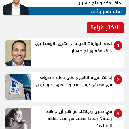
حلف مكة ورياح طهران
بقلم ياسر بركات
الأكثر قراءة
لعبة التوازنات الحرجة... الشرق الأوسط بين
1
حلف مكة ورياح طهران
إدانات عربية للهجوم على ناقلة «أدنوك»
2
في مضيق هرمز.. مصر والسعودية والأردن
في ذكرى رحيلها.. من هم أزواج هند
3
رستم؟ ولماذا غضبت من لقب «ملكة
الإغراء»؟