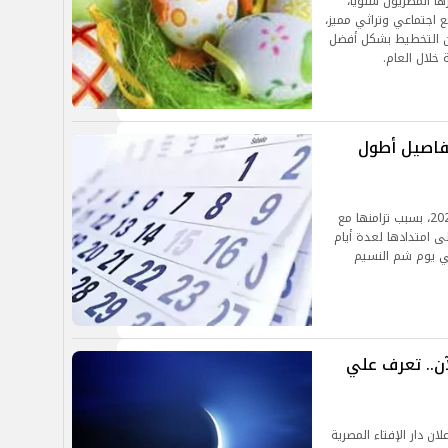
تي ينتظرها المصريون سنويًا،
 اجتماعي وتراثي مميز،
ين التخطيط بشكل أفضل
خلال العام.
إجازة متصلة في أبريل 2026..تفاصيل أطول
تُصنف هذه الإجازة كأطول عطلة خلال شهر أبريل 2026، بسبب تزامنها مع
ى امتدادها لعدة أيام
في يوم شم النسيم
ن.. تعرف علي
لقًا حتى إعلان دار الإفتاء المصرية