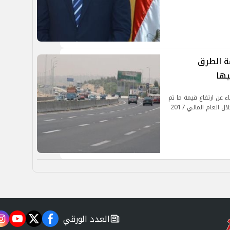
ة الطرق
يها
ء عن ارتفاع قيمة ما تم
تنفيذه من عمليات الطرق والكباري والأنفاق بمصر خلال العام المالي 2017
العدد الورقي
m
utube
twitter
facebook
newspaper