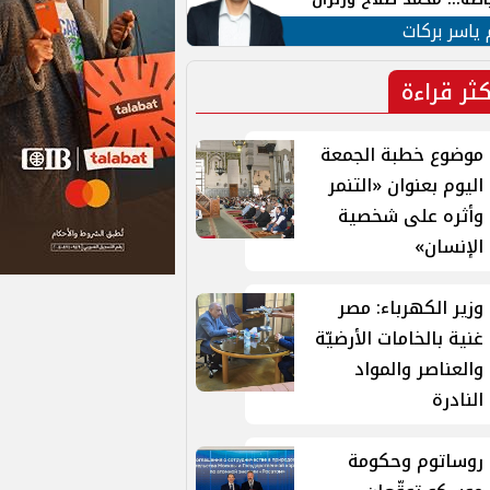
ية في الشارع التركي
 ياسر بركات
كثر قراءة
موضوع خطبة الجمعة
اليوم بعنوان «التنمر
وأثره على شخصية
الإنسان»
وزير الكهرباء: مصر
غنية بالخامات الأرضيّة
والعناصر والمواد
النادرة
روساتوم وحكومة