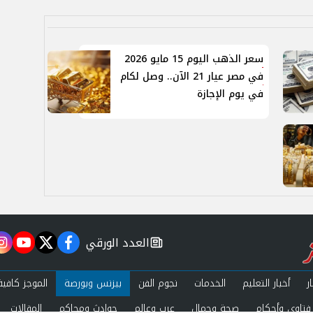
سعر الذهب اليوم 15 مايو 2026
في مصر عيار 21 الآن.. وصل لكام
في يوم الإجازة
العدد الورقي
m
utube
twitter
facebook
newspaper
ر
أخبار التعليم
الخدمات
نجوم الفن
بيزنس وبورصة
الموجز كافية
فتاوى وأحكام
صحة وجمال
عرب وعالم
حوادث ومحاكم
المقالات