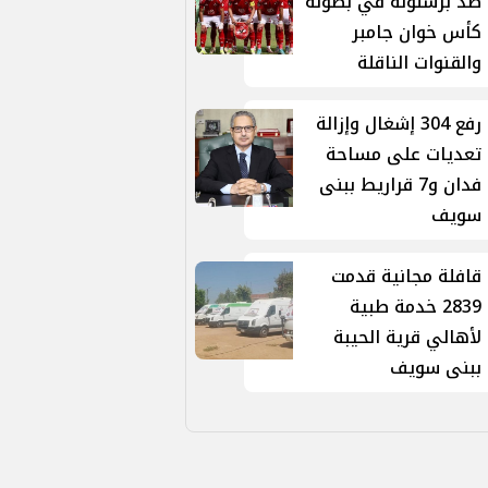
ضد برشلونة في بطولة
كأس خوان جامبر
والقنوات الناقلة
رفع 304 إشغال وإزالة
تعديات على مساحة
فدان و7 قراريط ببنى
سويف
قافلة مجانية قدمت
2839 خدمة طبية
لأهالي قرية الحيبة
ببنى سويف