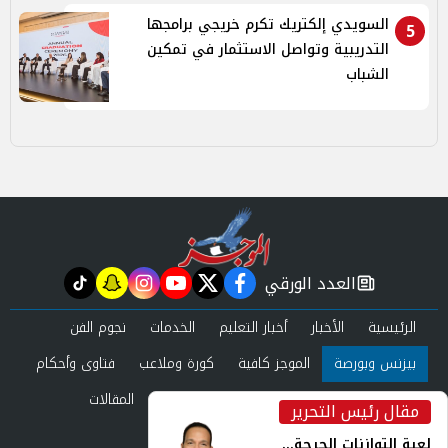
السويدي إلكتريك تكرم خريجي برامجها
5
التدريبية وتواصل الاستثمار في تمكين
الشباب
العدد الورقي
tiktok
snapchat
instagram
youtube
twitter
facebook
newspaper
الرئيسية
الأخبار
أخبار التعليم
الخدمات
نجوم الفن
بيزنس وبورصة
الموجز كافية
كورة وملاعب
فتاوى وأحكام
صحة وجمال
عرب وعالم
حوادث ومحاكم
المقالات
مقال رئيس التحرير
inst
العدد الورقي
لعبة التوازنات الحرجة...