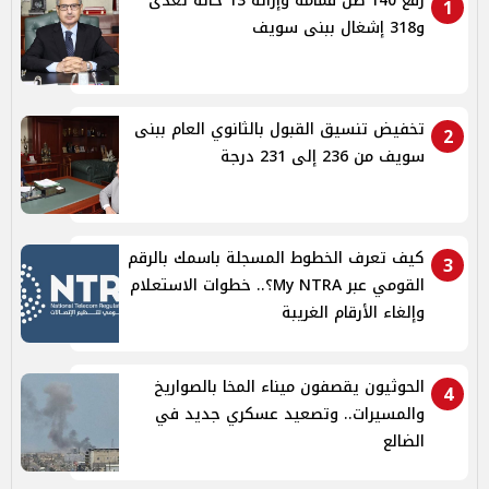
رفع 140 طن قمامة وإزالة 13 حالة تعدى
1
و318 إشغال ببنى سويف
تخفيض تنسيق القبول بالثانوي العام ببنى
2
سويف من 236 إلى 231 درجة
كيف تعرف الخطوط المسجلة باسمك بالرقم
3
القومي عبر My NTRA؟.. خطوات الاستعلام
وإلغاء الأرقام الغريبة
الحوثيون يقصفون ميناء المخا بالصواريخ
4
والمسيرات.. وتصعيد عسكري جديد في
الضالع