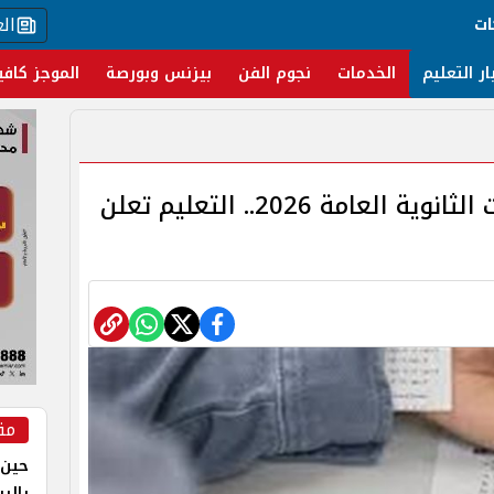
ال
ات
ار التعليم
الخدمات
نجوم الفن
بيزنس وبورصة
الموجز كافي
مواجهة الغش في امتحانات الثانوية العامة 2026.. التعليم تعلن
مق
حين 
بالر