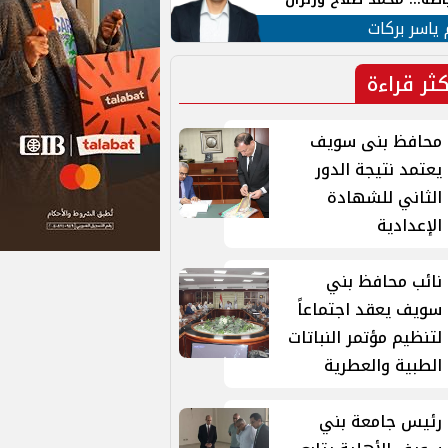
ية في الشارع التركي
 ياسر بركات
كثر قراءة
محافظ بنى سويف
يعتمد نتيجة الدور
الثاني للشهادة
الإعدادية
نائب محافظ بني
سويف يعقد اجتماعاً
لتنظيم مؤتمر النباتات
الطبية والعطرية
رئيس جامعة بني