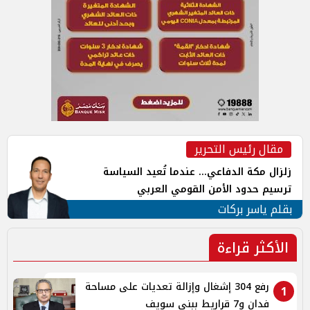
مقال رئيس التحرير
زلزال مكة الدفاعي... عندما تُعيد السياسة
ترسيم حدود الأمن القومي العربي
بقلم ياسر بركات
الأكثر قراءة
رفع 304 إشغال وإزالة تعديات على مساحة
1
فدان و7 قراريط ببنى سويف