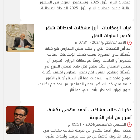
امتحانات الترم الأول 2025، ويستعرض الموجز في السطور
التالية ماعيد امتحانات الترم الأول 2025 للمرحلة الابتدائية.
غياب الإمكانيات.. أبرز مشكلات امتحانات شهر
اكتوبر لسنوات النقل
الأحد 27/أكتوبر/2024 - 07:31 م
أحد أبرز التحديات التي واجهت بعض المدارس هو كتابة
الأسئلة على السبورة بسبب ضعف الإمكانيات المتاحة
للتصوير أو الطباعة، وفقًا لتوجيهات الوزارة، يُفترض أن
يتضمن الامتحان ثلاثة نماذج لكل مادة لضمان التنوع في
الأسئلة وتفادي الغش، لكن بعض المدارس اكتفت بكتابة
نموذج واحد على السبورة، مما أثار استياء أولياء الأمور
والمعلمين، كما اشتكى بعض المعلمين من تحمّلهم تكاليف
تصوير أوراق الامتحان بأنفسهم، مما أثار
ذكريات طالب مشاغب.. أحمد فهمي يكشف
أسرار من أيام الثانوية
الخميس 26/سبتمبر/2024 - 09:51 م
تحدث الفنان أحمد فهمي عن تجربته كطالب مشاغب في
مرحلة الثانوية، كاشفًا عن مواقف طريفة وأحداث مثيرة