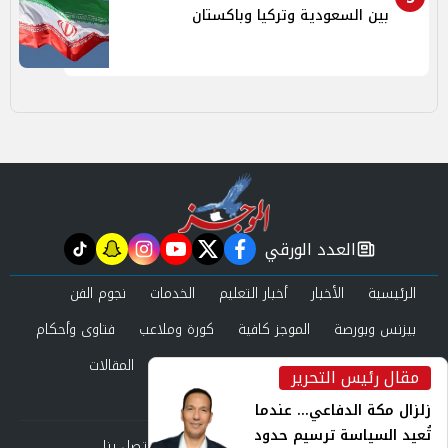
بين السعودية وتركيا وباكستان
العدد الورقي
tiktok
snapchat
instagram
youtube
twitter
facebook
newspaper
الرئيسية
الأخبار
أخبار التعليم
الخدمات
نجوم الفن
بيزنس وبورصة
الموجز كافية
كورة وملاعب
فتاوى وأحكام
صحة وجمال
عرب وعالم
حوادث ومحاكم
المقالات
مقال رئيس التحرير
inst
العدد الورقي
زلزال مكة الدفاعي... عندما
تُعيد السياسة ترسيم حدود
من نحن
سياسة الخصوصية
اتصل بنا