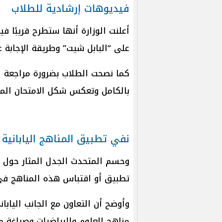
فيديوهات إرشادية للطلاب
أعلنت الوزارة أنها ستطرح قريبًا في
على “البابل شيت” وطريقة الإجابة 
كما نصحت الطلاب بضرورة مراجعة ال
بالكامل وتعكس شكل الامتحان المت
نفي تطبيق المناهج اليابانية
وحسم المتحدث الجدل المثار حول “الم
تطبيق أو اقتباس هذه المناهج في 
وأوضح أن التعاون مع الجانب الياب
مناهج العلوم والرياضيات وصياغة م