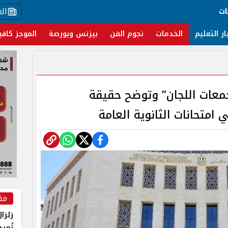
ال
ات
ار التعليم
الخدمات
نجوم الفن
بيزنس وبورصة
الموجز كافي
معات اللجان” وتوضح حقيقة
امتحانات الثانوية العامة
مق
زلزا
تُعي