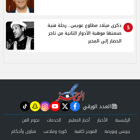
ذكرى ميلاد مطاوع عويس.. رحلة فنية
5
صنعتها موهبة الأدوار الثانية من تاجر
الخضار إلى المخبر
العدد الورقي
tiktok
snapchat
instagram
youtube
twitter
facebook
newspaper
الرئيسية
الأخبار
أخبار التعليم
الخدمات
نجوم الفن
بيزنس وبورصة
الموجز كافية
كورة وملاعب
فتاوى وأحكام