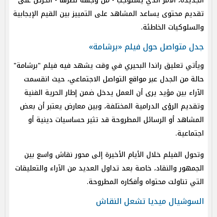
الجديدة، الأمر الذي يستوجب - من وجهة نظرها - الحرص على
تقديم محتوى يساعد المشاهد على التمييز بين القيم الإيجابية
والسلوكيات الخاطئة.
جدل متواصل حول فيلم «برشامة»
ويأتي تعليق راندا البحيري في وقت يشهد فيه فيلم "برشامة"
حالة من الجدل عبر مواقع التواصل الاجتماعي، حيث انقسمت
الآراء بين مؤيد يرى أن العمل يدخل ضمن إطار الحرية الفنية
وتقديم الرؤى الدرامية المختلفة، وبين معارض يعتبر أن بعض
المشاهد أو الرسائل المطروحة قد تثير حساسيات دينية أو
اجتماعية.
وتحول الفيلم خلال الأيام الأخيرة إلى محور نقاش واسع بين
الجمهور والنقاد، خاصة بعد تداول العديد من الآراء والتعليقات
التي تناولت محتواه وأفكاره المطروحة.
السوشيال ميديا تشعل النقاش