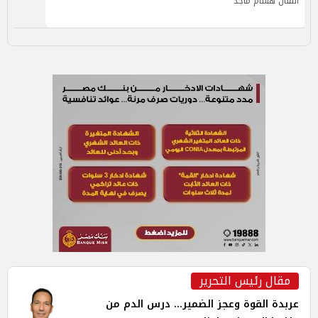
الفنان هشام ماجد
مقال رئيس التحرير
عربدة القوة وعجز الضمير... درس الدم من