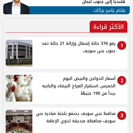
قلنديا إلى جنوب لبنان
بقلم ياسر بركات
الأكثر قراءة
رفع 376 حالة إشغال وإزالة 21 حالة تعد
1
جنوب بنى سويف
أسعار الدواجن والبيض اليوم
2
الخميس..استقرار الفراخ البيضاء والبانيه
يبدأ من 190 جنيهًا
محافظ بني سويف يجتمع بلجنة مبادرة بني
3
سويف محافظة صديقة لذوي الإعاقة