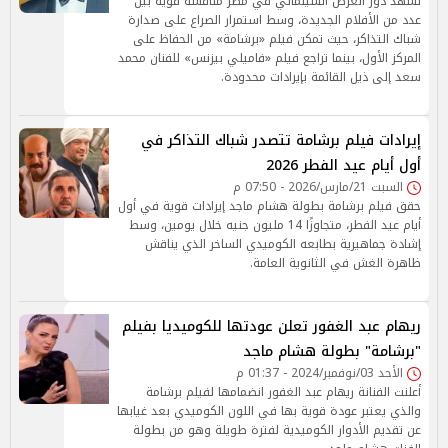
تشهد دور العرض السينمائي في مصر منافسة قوية بين
عدد من الأفلام الجديدة، وسط استمرار الصراع على صدارة
شباك التذاكر، حيث تمكن فيلم «برشامة» من الحفاظ على
المركز الأول، بينما تراجع فيلم «فاميلي بيزنس» للفنان محمد
سعد إلى ذيل القائمة بإيرادات محدودة.
إيرادات فيلم برشامة تتصدر شباك التذاكر في
أول أيام عيد الفطر 2026
السبت 21/مارس/2026 - 07:50 م
حقق فيلم برشامة بطولة هشام ماجد إيرادات قوية في أول
أيام عيد الفطر، متجاوزًا 14 مليون جنيه خلال يومين، وسط
إشادة جماهيرية بطابعه الكوميدي الساخر الذي يناقش
ظاهرة الغش في الثانوية العامة.
ريهام عبد الغفور تعلن عودتها للكوميديا بفيلم
"برشامة" بطولة هشام ماجد
الأحد 03/نوفمبر/2024 - 01:37 م
أعلنت الفنانة ريهام عبد الغفور انضمامها لفيلم برشامة
والذي يعتبر عودة قوية بها في اللون الكوميدي بعد غيابها
عن تقديم الأدوار الكوميدية لفترة طويلة وهو من بطولة