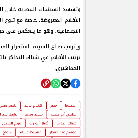
وتشهد السينمات المصرية خلال الفت
الأفلام المعروضة، خاصة مع تنوع الأ
الاجتماعية، وهو ما ينعكس على حرك
ويترقب صناع السينما استمرار المنا
ترتيب الأفلام في شباك التذاكر بال
الجماهيري.
السينما
مصر
هشام ماجد
باسم سمر
سلمى أبو ضيف
محمد سعد
عارفة عبد 
شباك التذاكر
كمال أبو رية
مريم الجندى
موسم عيد الفطر
جيسيكا حسام
سفاح ال