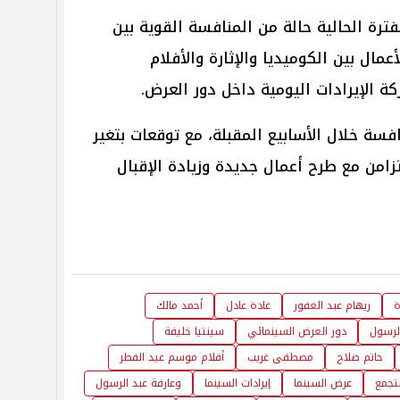
رة الحالية حالة من المنافسة القوية بين
عمال بين الكوميديا والإثارة والأفلام
ة الإيرادات اليومية داخل دور العرض.
فسة خلال الأسابيع المقبلة، مع توقعات بتغير
تزامن مع طرح أعمال جديدة وزيادة الإقبال
ة
ريهام عبد الغفور
غادة عادل
أحمد مالك
الرسول
دور العرض السينمائي
سينتيا خليفة
حاتم صلاح
مصطفى غريب
أفلام موسم عيد الفطر
تجمع
عرض السينما
إيرادات السينما
وعارفة عبد الرسول