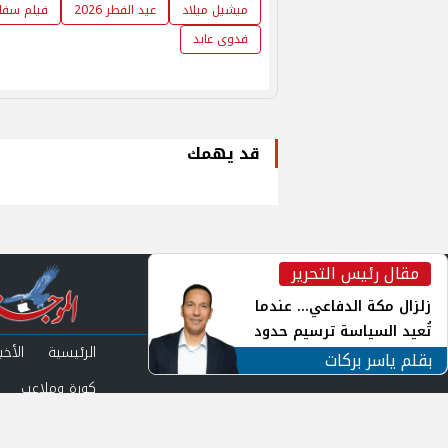
ميشيل ميلاد
عيد الفطر 2026
فيلم سفاح
فدوى عابد
قد يهمك
مقال رئيس التحرير
inst
زلزال مكة الدفاعي... عندما
تُعيد السياسة ترسيم حدود
الرئيسية
الأخبا
الأمن القومي العربي
بقلم ياسر بركات
كورة وملاعب
من نحن
سياس