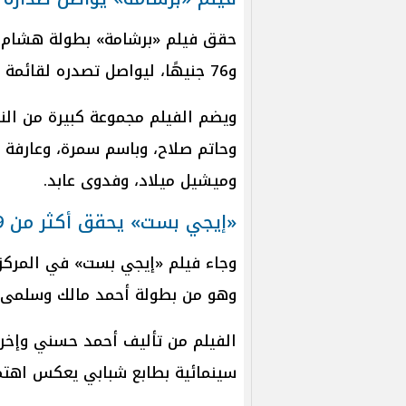
و76 جنيهًا، ليواصل تصدره لقائمة أفلام موسم عيد الفطر 2026.
ويضم الفيلم مجموعة كبيرة من الن
وحاتم صلاح، وباسم سمرة، وعارفة ع
وميشيل ميلاد، وفدوى عابد.
«إيجي بست» يحقق أكثر من 119 ألف جنيه
وهو من بطولة أحمد مالك وسلمى 
الفيلم من تأليف أحمد حسني وإخرا
سينمائية بطابع شبابي يعكس اهتما