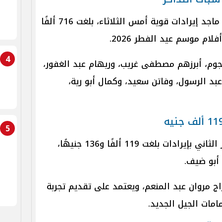
حقق فيلم «برشامة» بطولة هشام ماجد إيرادات قوية أمس الثلاثاء، بلغت 716 ألفًا
4
جوم، أبرزهم مصطفى غريب، وريهام عبد الغفور،
بد الرسول، وفاتن سعيد، وكمال أبو رية،
5
وجاء فيلم «إيجي بست» في المركز الثاني بإيرادات بلغت 119 ألفًا و136 جنيهًا،
أبو ضيف.
ج مروان عبد المنعم، ويعتمد على تقديم تجربة
مات الجيل الجديد.