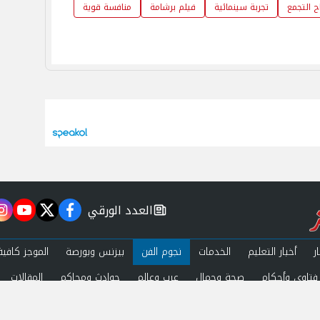
 التجمع
تجربة سينمائية
فيلم برشامة
منافسة قوية
العدد الورقي
m
utube
twitter
facebook
newspaper
ر
أخبار التعليم
الخدمات
نجوم الفن
بيزنس وبورصة
الموجز كافية
فتاوى وأحكام
صحة وجمال
عرب وعالم
حوادث ومحاكم
المقالات
ة الخصوصية
اتصل بنا
 by