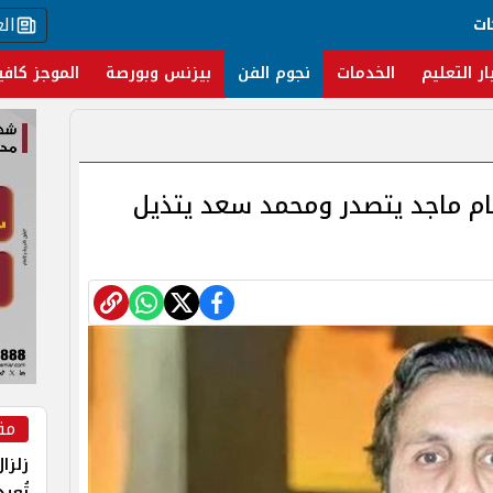
ال
ات
ار التعليم
الخدمات
نجوم الفن
بيزنس وبورصة
الموجز كافي
ام ماجد يتصدر ومحمد سعد يتذيل
مق
زلزا
تُعي