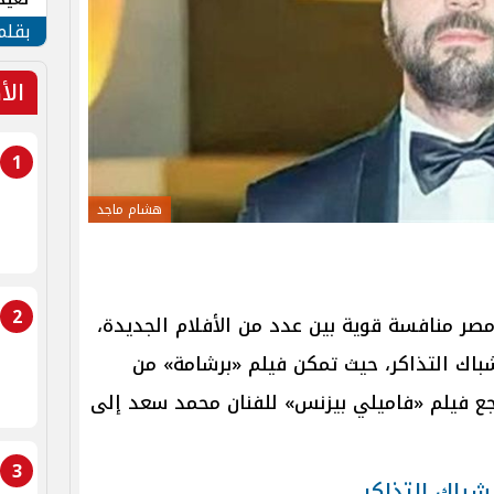
الأم
بقلم
الأ
1
هشام ماجد
2
ر منافسة قوية بين عدد من الأفلام الجديدة،
اك التذاكر، حيث تمكن فيلم «برشامة» من
راجع فيلم «فاميلي بيزنس» للفنان محمد سعد إلى
3
باك التذاكر