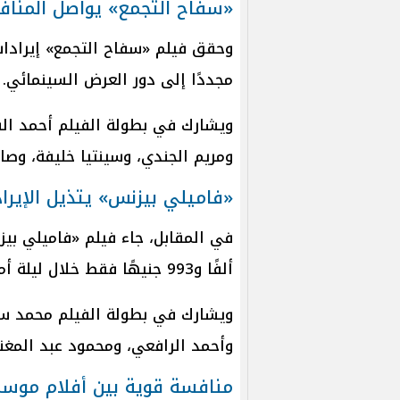
«سفاح التجمع» يواصل المناف
مجددًا إلى دور العرض السينمائي.
ويشارك في بطولة الفيلم أحمد الف
ومريم الجندي، وسينتيا خليفة، وص
«فاميلي بيزنس» يتذيل الإيرا
ألفًا و993 جنيهًا فقط خلال ليلة أمس.
ويشارك في بطولة الفيلم محمد سع
وأحمد الرافعي، ومحمود عبد المغن
منافسة قوية بين أفلام موسم