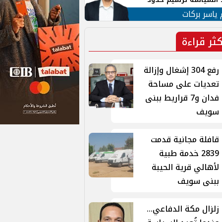
ن القومي العربي
 ياسر بركات
كثر قراءة
رفع 304 إشغال وإزالة
تعديات على مساحة
فدان و7 قراريط ببنى
سويف
قافلة مجانية قدمت
2839 خدمة طبية
لأهالي قرية الحيبة
ببنى سويف
زلزال مكة الدفاعي...