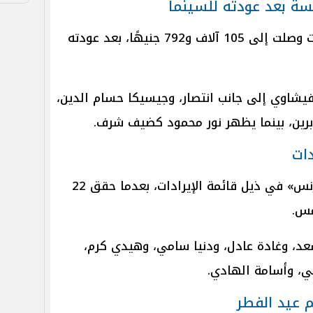
سة بعد عودته للسينما
وحقق فيلم «سفاح التجمع» إيرادات وصلت إلى 105 آلاف و792 جنيهًا، بعد عودته
يشاوي إلى جانب انتصار، وجيسيكا حسام الدين،
ابرين، بينما يظهر نور محمود كضيف شرف.
دات
في المقابل، جاء فيلم «فاميلي بيزنس» في ذيل قائمة الإيرادات، بعدما حقق 22
د، وغادة عادل، ودنيا سامي، وهيدي كرم،
ي، وأسامة الهادي.
 عيد الفطر