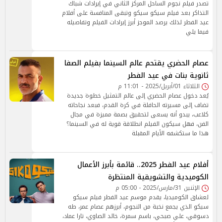
تصدر فيلم نجوم الساحل المركز الثاني في إيرادات شباك
التذاكر بعد فيلم سيكو سيكو وتبقى المنافسة على أفلام
عيد الفطر لذلك يرصد الموجز أبرز إيرادات الفيلم وتفاصيله
فيما يلي
عصام الحضري يقتحم عالم السينما بفيلم الصفا
ثانوية بنات في عيد الفطر
الثلاثاء 01/أبريل/2025 - 11:01 م
يُعد دخول عصام الحضري إلى عالم التمثيل خطوة جديدة
تضاف إلى مسيرته الحافلة في كرة القدم، فبعد نجاحاته
كلاعب، يبدو أنه يسعى لتحقيق بصمة مميزة في مجال
الفن، فهل سيكون الفيلم انطلاقة قوية له في السينما؟
هذا ما ستكشفه الأيام المقبلة
أفلام عيد الفطر 2025.. قائمة بأبرز الأعمال
الكوميدية والتشويقية المنتظرة
الإثنين 31/مارس/2025 - 05:00 م
لعشاق الكوميديا، يقدم موسم عيد الفطر فيلم سيكو
سيكو الذي يجمع نخبة من النجوم، أبرزهم عصام عمر، طه
دسوقي، علي صبحي، باسم سمرة، خالد الصاوي، تارا عماد،