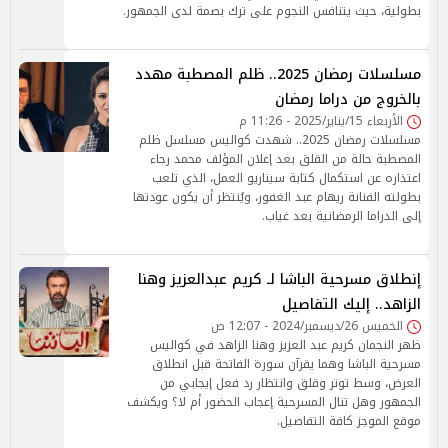
بطولية، حيث يتنافس النجوم على ترك بصمة لدى الجمهور.
مسلسلات رمضان 2025.. ظلم المصطبة مهدد
بالخروج من دراما رمضان
الأربعاء 15/يناير/2025 - 11:26 م
مسلسلات رمضان 2025.. شهدت كواليس مسلسل ظلم
المصطبة حالة من القلق بعد إعلان المؤلف محمد رجاء
اعتذاره عن استكمال كتابة سيناريو العمل، الذي تلعب
بطولته الفنانة ريهام عبد الغفور، ويُنتظر أن يكون عودتها
إلى الدراما الرمضانية بعد غياب.
إنطلاق مسرحية الباشا لـ كريم عبدالعزيز وهنا
الزاهد.. إليك التفاصيل
الخميس 26/ديسمبر/2024 - 12:07 ص
ظهر النجمان كريم عبد العزيز وهنا الزاهد في كواليس
مسرحية الباشا وهما يقرآن سورة الفاتحة قبل انطلاق
العرض، وسط توتر وقلق وانتظار رد فعل إيجابي من
الجمهور وهل تنال المسرحية إعجاب الحضور أم لا؟ ويكشف
موقع الموجز كافة التفاصيل.