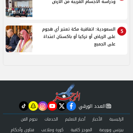
ودراسة الأجسام القريبة من الأرض
السعودية: اتفاقية مكة تعتبر أي هجوم
5
على الرياض أو تركيا أو باكستان اعتداءً
على الجميع
العدد الورقي
tiktok
snapchat
instagram
youtube
twitter
facebook
newspaper
الرئيسية
الأخبار
أخبار التعليم
الخدمات
نجوم الفن
بيزنس وبورصة
الموجز كافية
كورة وملاعب
فتاوى وأحكام