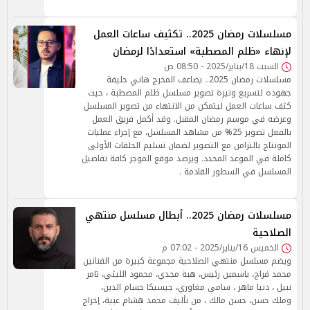
مسلسلات رمضان 2025.. تكثيف ساعات العمل
لإنهاء «ظلم المصطبة» استعدادًا لرمضان
السبت 18/يناير/2025 - 08:50 ص
مسلسلات رمضان 2025.. يضاعف المخرج هاني خليفة
جهوده لتسريع وتيرة تصوير مسلسل ظلم المصطبة ، حيث
كثف ساعات العمل ليتمكن من الانتهاء من تصوير المسلسل
وعرضه في موسم رمضان المقبل. وقد أكمل فريق العمل
بالفعل تصوير 25% من مشاهد المسلسل، مع إجراء عمليات
المونتاج بالتزامن مع التصوير لضمان تسليم الحلقات الأولى
كاملة في الموعد المحدد. ويرصد موقع الموجز كافة تفاصيل
المسلسل في السطور القادمة .
مسلسلات رمضان 2025.. أبطال مسلسل منتهي
الصلاحية
الخميس 16/يناير/2025 - 07:02 م
ويضم مسلسل منتهي الصلاحية مجموعة كبيرة من الفنانين
محمد فراج، ياسمين رئيس، هبة مجدي، محمود الليثي، تامر
نبيل ، دنيا ماهر ، سامي مغاوري، جيسيكا حسام الدين،
وملك حسن، حسن مالك ، من تأليف محمد هشام عبية، إخراج