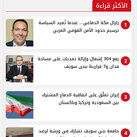
الأكثر قراءة
زلزال مكة الدفاعي... عندما تُعيد السياسة
1
ترسيم حدود الأمن القومي العربي
رفع 304 إشغال وإزالة تعديات على مساحة
2
فدان و7 قراريط ببنى سويف
إيران تعلّق على اتفاقية الدفاع المشترك
3
بين السعودية وتركيا وباكستان
جامعة بني سويف تشارك في ورشة لرصد
4