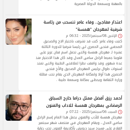
بالمهنة وبسمعة الدولة المصرية
اعتذار مفاجئ.. وفاء عامر تنسحب من رئاسة
شرفية لمهرجان "همسة"
الإثنين 08/سبتمبر/2025 - 06:32 م
كتبت وفاء عامر: كنت قد تشرفت باختيار الاخ والصديق
الصحفي فتحى الحصري لي رئيسا شرفيا للدورة الثالثة
عشرة لـ مهرجان همسة والتى تحمل اسم فنان عزيز على
قلوبنا جميعا الراحل سامى العدل وقد كان هذا الاختيار منذ
عدة شهور، وقد وافقت نظرا لعلاقتى الطيبة والتى تمتد
لسنوات طوال برئيس المهرجان الصديق والأخ فتحي
الحصري هذا أولا ولمكانة المهرجان الذي يقام تحت مظلة
وزارة الثقافة ويحظى بمكانة وسمعة طيبة .
أحمد رزق أفضل ممثل دراما خارج السباق
الرمضاني بمهرجان همسة للاداب والفنون
السبت 06/سبتمبر/2025 - 07:22 م
مهرجان همسة للأدب والفنون يحمل هذا العام إسم الراحل
سامي العدل ، ويقام المهرجان في منتصف شهر سبتمبر
القادم على مسرح سيد درويش بأكاديمة الفنون تحت رعاية