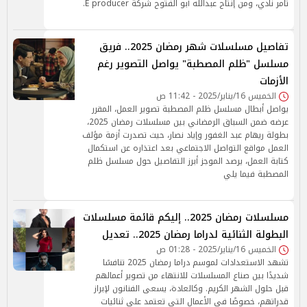
تامر نادي، ومن إنتاج عبدالله أبو الفتوح شركة E producer.
تفاصيل مسلسلات شهر رمضان 2025.. فريق
مسلسل "ظلم المصطبة" يواصل التصوير رغم
الأزمات
الخميس 16/يناير/2025 - 11:42 ص
يواصل أبطال مسلسل ظلم المصطبة تصوير العمل، المقرر
عرضه ضمن السباق الرمضاني بين مسلسلات رمضان 2025،
بطولة ريهام عبد الغفور وإياد نصار، حيث تصدرت أزمة مؤلف
العمل مواقع التواصل الاجتماعي بعد اعتذاره عن استكمال
كتابة العمل، يرصد الموجز أبرز التفاصيل حول مسلسل ظلم
المصطبة فيما يلي
مسلسلات رمضان 2025.. إليكم قائمة مسلسلات
البطولة الثنائية لدراما رمضان 2025.. تعديل
الخميس 16/يناير/2025 - 01:28 ص
تشهد الاستعدادات لموسم دراما رمضان 2025 تنافسًا
شديدًا بين صناع المسلسلات للانتهاء من تصوير أعمالهم
قبل حلول الشهر الكريم. وكالعادة، يسعى الفنانون لإبراز
قدراتهم، خصوصًا في الأعمال التي تعتمد على ثنائيات