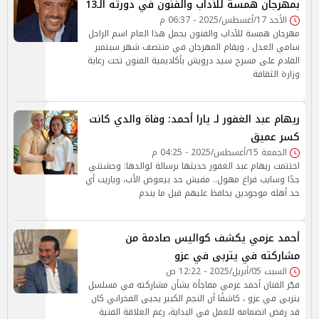
بمهرجان همسة للآداب والفنون في دورته الـ13
الأحد 17/أغسطس/2025 - 06:37 م
مهرجان همسة للآداب والفنون يحمل هذا العام اسم الراحل
سامي العدل ، ويقام المهرجان في منتصف شهر سبتمبر
القادم على مسرح سيد درويش بأكاديمية الفنون تحت رعاية
وزارة الثقافة
ريهام عبد الغفور لـ يارا أحمد: وفاة والدي كانت
كسر عميق
الجمعة 15/أغسطس/2025 - 04:25 م
اختتمت ريهام عبد الغفور حديثها برسالة لوالدها: وحشتني
جدًا وسايب فراغ مهول.. مفيش حد بيعوض الأب، وياريت أي
حد أهله موجودين يحافظ عليهم قبل ما يندم
أحمد عزمي يكشف كواليس صادمة من
مشاركته في يتربى في عزو
السبت 05/أبريل/2025 - 12:22 ص
فجّر الفنان أحمد عزمي مفاجأة بشأن مشاركته في مسلسل
يتربى في عزو ، كاشفًا أن النجم الكبير يحيى الفخراني كان
قد رفض انضمامه للعمل في البداية، رغم العلاقة الفنية