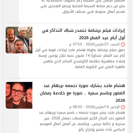
استمرار الإقبال على السينما رغم الظروف الاقتصادية، ما
يعزز من دعم صناعة السينما المحلية ويحفز المنتجين على
تقديم أعمال متنوعة تلبي مختلف الأذواق.
إيرادات فيلم برشامة تتصدر شباك التذاكر في
أول أيام عيد الفطر 2026
السبت 21/مارس/2026 - 07:50 م
حقق فيلم برشامة بطولة هشام ماجد إيرادات قوية في أول
أيام عيد الفطر، متجاوزًا 14 مليون جنيه خلال يومين، وسط
إشادة جماهيرية بطابعه الكوميدي الساخر الذي يناقش
ظاهرة الغش في الثانوية العامة.
هشام ماجد يشارك صورة تجمعه بريهام عبد
الغفور وباسم سمرة .. صورة مع خلاصة رمضان
2026
الإثنين 16/مارس/2026 - 08:30 م
هشام ماجد ينشر صورة تجمعه بـ باسم سمرة وريهام عبد
الغفور بعد النجاح الكبير لمسلسلات رمضان 2026، عين
سحرية و حكاية نرجس ، ويكشف عن أفضل أعمال الموسم
الدرامي بأداء متميز وإخراج رائع.