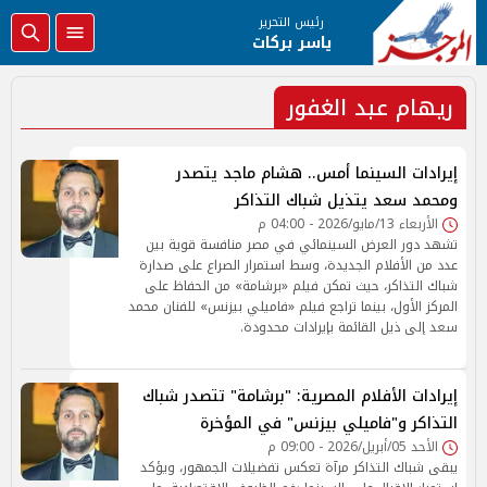
رئيس التحرير
ياسر بركات
ريهام عبد الغفور
إيرادات السينما أمس.. هشام ماجد يتصدر
ومحمد سعد يتذيل شباك التذاكر
الأربعاء 13/مايو/2026 - 04:00 م
تشهد دور العرض السينمائي في مصر منافسة قوية بين
عدد من الأفلام الجديدة، وسط استمرار الصراع على صدارة
شباك التذاكر، حيث تمكن فيلم «برشامة» من الحفاظ على
المركز الأول، بينما تراجع فيلم «فاميلي بيزنس» للفنان محمد
سعد إلى ذيل القائمة بإيرادات محدودة.
إيرادات الأفلام المصرية: "برشامة" تتصدر شباك
التذاكر و"فاميلي بيزنس" في المؤخرة
الأحد 05/أبريل/2026 - 09:00 م
يبقى شباك التذاكر مرآة تعكس تفضيلات الجمهور، ويؤكد