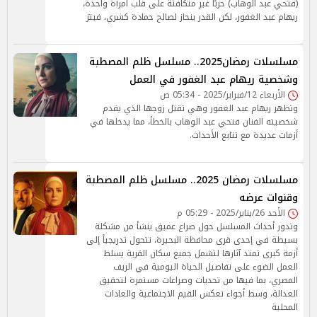
(فتحي عبد الوهاب) حربًا غير متكافئة على قلب امرأة واحدة،
ريهام عبد الغفور، لكن القدر ينحاز لصالح حمادة كشري، فيتز
مسلسلات رمضان2025.. مسلسل ظلم المصطبة
وشخصية ريهام عبد الغفور في العمل
الأربعاء 12/فبراير/2025 - 05:34 ص
وتظهر ريهام عبد الغفور وهي تقتل زوجها الذي يقدم
شخصيته الفنان فتحي عبد الوهاب بالخطأ، مما يدخلها في
أزمات عديدة مع تتابع الأحداث.
مسلسلات رمضان 2025.. مسلسل ظلم المصطبة
وقنوات عرضه
الأحد 26/يناير/2025 - 05:29 م
وتدور أحداث المسلسل حول صراع عميق ينشأ من مشكلة
بسيطة في إحدى قرى محافظة البحيرة، تتحول تدريجياً إلى
أزمة كبرى تمتد آثارها لتشمل جميع سكان القرية يسلط
العمل الضوء على تفاصيل الحياة اليومية في الريف
المصري، بما فيها من تحديات وصراعات مستمرة لتحقيق
العدالة، وسط أجواء تعكس القيم الاجتماعية والعادات
المحلية