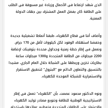
الذى شهد ارتفاعا فى الأحمال وزيادة غير مسبوقة فى الطلب
على الطاقة كان بفضل العمل المشترك بين جهات الدولة
المعنية.
وأضاف أننا فى قطاع الكهرباء، طبقنا أنماطا تشغيلية جديدة
وخفضنا استهلاك الوقود لكل كيلووات لأقل من 170 جرام،
ونعمل فى إطار خطة زمنية وجداول محددة بتوقيتات لإضافة
2200 ميجاوات من الطاقة المتجددة و1300 ميجاوات ساعة
بطاريات تخزين وربطها على الشبكة خلال العام الجاري، مشيدا
بالتنسيق والتعاون الدائم مع "البترول" لتحقيق الاستقرار
والاستمرارية للشبكة الموحدة للكهرباء.
ونوه الدكتور محمود عصمت، بأن "الكهرباء" تعمل فى إطار
الاستراتيجية الوطنية للطاقة وتنويع مصادر توليد الكهرباء
والاعتماد على الطاقات المتجددة وتعظيم عوائدها بإستخدام