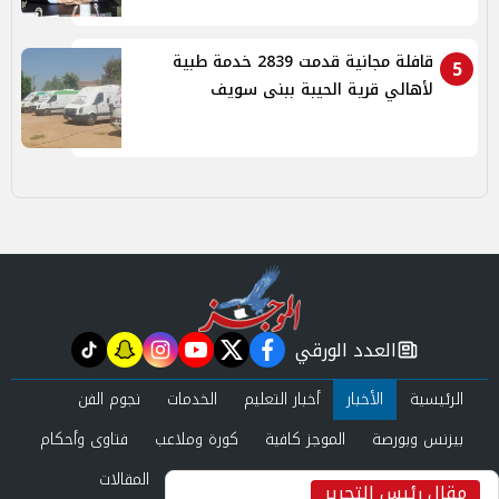
قافلة مجانية قدمت 2839 خدمة طبية
5
لأهالي قرية الحيبة ببنى سويف
العدد الورقي
tiktok
snapchat
instagram
youtube
twitter
facebook
newspaper
الرئيسية
الأخبار
أخبار التعليم
الخدمات
نجوم الفن
بيزنس وبورصة
الموجز كافية
كورة وملاعب
فتاوى وأحكام
صحة وجمال
عرب وعالم
حوادث ومحاكم
المقالات
مقال رئيس التحرير