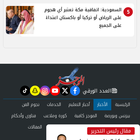
السعودية: اتفاقية مكة تعتبر أي هجوم
5
على الرياض أو تركيا أو باكستان اعتداءً
على الجميع
العدد الورقي
tiktok
snapchat
instagram
youtube
twitter
facebook
newspaper
الرئيسية
الأخبار
أخبار التعليم
الخدمات
نجوم الفن
بيزنس وبورصة
الموجز كافية
كورة وملاعب
فتاوى وأحكام
صحة وجمال
عرب وعالم
حوادث ومحاكم
المقالات
مقال رئيس التحرير
inst
العدد الورقي