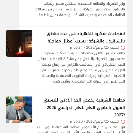
وزير الكهرباء والطاقة المتجددة يستقبل سفير بريطانيا
بالقاهرة لبحث تعزيز الشراكة وسبل دعم التعاون فى مجالات
الطاقات المتجددة وتحديث الشبكات وانظمة تخزين الطاقة
انقطاعات متكررة للكهرباء في عدة مناطق
بالشرقية.. والشركة: بسبب أعطال مفاجئة
السبت 25/يوليو/2026 - 06:34 م
طالب عدد من أهالي محافظة الشرقية الدكتور محمود
عصمت وزير الكهرباء بالتدخل وحل مشكلة الانقطاع المتكرر
للتيار الكهربائي في المحافظة بالتزامن مع ارتفاع درجات
الحرارة، داعين إلى سرعة وضع حلول جذرية تضمن استقرار
التغذية الكهربائية ومراعاة الظروف المعيشية والصحية
للمواطنين في فترات الحر الشديدة. وتأتي هذه
محافظ الشرقية يخفض الحد الأدنى لتنسيق
القبول بالثانوي العام للعام الدراسي 2026
/2027
السبت 25/يوليو/2026 - 06:30 م
قرر المهندس حازم الأشموني محافظ الشرقية، النزول بالحد
الأدنى لتنسيق القبول بالصف الأول الثانوي العام للناجحين