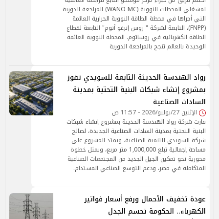
اختتم فريق من خبراء مركز موسكو التابع للرابطة العالمية
لمشغلي المحطات النووية (WANO MC) المراجعة الدورية
التي أجراها في محطة الطاقة النووية الحرارية العائمة
(FNPP)، التابعة لشركة " روس إنرغو أتوم" التابعة لقطاع
الطاقة الكهربائية في روساتوم. المحطة النووية العائمة
الوحيدة بالعالم تنجح بالمراجعة الدورية
رواد الهندسة الحديثة التابعة للسويدي تفوز
بمشروع إنشاء شبكات البنية التحتية بمدينة
السادات الصناعية
الإثنين 27/يوليو/2026 - 11:57 ص
فازت شركة رواد الهندسة الحديثة بمشروع إنشاء شبكات
البنية التحتية بمدينة السادات الصناعية الجديدة، لصالح
شركة السويدي للتنمية الصناعية. ويمتد المشروع على
مساحة إجمالية تبلغ 1,000,000 متر مربع، ويمثل خطوة
محورية نحو تمكين الجيل الجديد من المجتمعات الصناعية
المتكاملة في مصر، ودعم التوسع الصناعي المستدام.
عودة تخفيف الأحمال ورفع أسعار فواتير
الكهرباء.. الحكومة تحسم الجدل