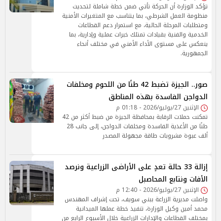
تؤكد الوزارة أن الحركة تأتي ضمن خطة شاملة لتحديث
منظومة العمل الشرطي، بما يتناسب مع المتغيرات الأمنية
ومتطلبات المرحلة الحالية، مع استمرار دعم القطاعات
الخدمية والفنية بقيادات تمتلك خبرات عملية وإدارية، بما
ينعكس على مستوى الأداء الأمني في مختلف أنحاء
الجمهورية.
صور.. الجيزة تضبط 42 طنًا من اللحوم ومخلفات
الدواجن الفاسدة بهذه المناطق
الإثنين 27/يوليو/2026 - 01:18 م
تمكنت حملات الرقابة بمحافظة الجيزة من ضبط أكثر من 42
طنًا من الأغذية الفاسدة ومخلفات الدواجن، إلى جانب 28
ألف عبوة مشروبات طاقة مجهولة المصدر
إزالة 33 حالة تعدٍ على الأراضى الزراعية ونرصد
الأفات ونتابع المحاصبل
الإثنين 27/يوليو/2026 - 12:40 م
واصلت مديرية الزراعة ببني سويف، تحت إشراف المهندس
محمد أمين وكيل الوزارة، تنفيذ خطة عملها الميدانية
بمختلف القطاعات والإدارات الزراعية خلال الأسبوع الرابع من