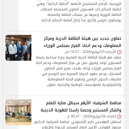
الروسية، الإنتاج المتسلسل لأنظمة "الحلقة الذكية"، وهي
أنظمة التحكم ذات المستوى العلوي المخصصة لمحطات
الطاقة النووية وغيرها من منشآت الطاقة والصناعة.
روساتوم: باروس إلكترو تبدأ إنتاج أنظمة التحكم الذكية
تعاون جديد بين هيئة الطاقة الذرية ومركز
المعلومات ودعم اتخاذ القرار بمجلس الوزراء
الأربعاء 29/يوليو/2026 - 10:37 ص
شهد مقر هيئة الطاقة الذرية المصرية زيارة ميدانية رفيعة
المستوى لوفد وفريق عمل من مركز المعلومات ودعم اتخاذ
القرار بمجلس الوزراء، وذلك بهدف تعزيز سُبل التعاون
المشترك، ودعم جهود الدولة المصرية نحو التوسع في
تطبيقات التحول الرقمي وتطوير البنية المعلوماتية
والتكنولوجية بالمؤسسات الوطنية والبحثية. تعاون
محافظ الشرقية: الأزهر سيظل منارة للعلم
والفكر المستنير وحصنا راسخا للهوية الدينية
الثلاثاء 28/يوليو/2026 - 05:31 م
استقبل المهندس حازم الأشموني، محافظ الشرقية، الدكتور
محمود الهواري، الأمين العام المساعد للدعوة والإعلام