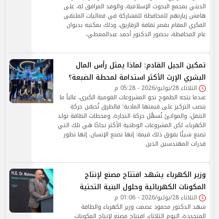
الديني بمجمع البحوث الإسلامية، والوفد المرافق له، على
هامش زيارتهم للمحافظة للمشاركة في فعاليات الملتقى
الفكري المقام بقصر ثقافة الزقازيق، وذلك بمكتبه بديوان
عام المحافظة، بحضور الدكتور أحمد عبدالمعطي،
تمكين الجيل القادم: لماذا يمثل رأس المال
البشري الإرث الأكثر استدامة لمحطة الضبعة؟
الثلاثاء 28/يوليو/2026 - 05:28 م
عندما يتجه الطموح نحو المشروعات القومية الكبرى، غالباً ما
ينصب التركيز على قيمتها المادية؛ فالطرق تُحسّن حركة
التنقل، والموانئ تُسهّل حركة التجارة، ومحطات الطاقة تولد
الكهرباء، لكن المشروعات الوطنية الأكثر نجاحًا هي تلك التي
تصنع شيئًا يفوق ذلك قيمة: إنها تصنع الإنسان. إنها تطور
قدرات المهندسين الذين
وزير الكهرباء يشهد افتتاح مصنع لإنتاج
المكونات الكهربائية وحلول البنية التحتية
الثلاثاء 28/يوليو/2026 - 01:06 م
شهد الدكتور محمود عصمت وزير الكهرباء والطاقة
المتجددة، اليوم الثلاثاء، افتتاح مصنع لإنتاج المكونات