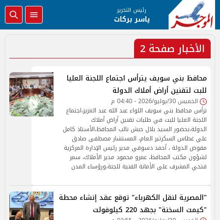
رئيس التحرير
ياسر بركات
الأخبار صفحة 2
محافظ بني سويف يترأس اجتماع اللجنة العليا
للبت لتقنين أراض أملاك الدولة
الخميس 30/يوليو/2026 - 04:40 م
ترأس محافظ بني سويف اللواء عبد الله عبد العزيز،اجتماع
اللجنة العليا للبت في طلبات تقنين أراض أملاك
الدولة،بحضور السيد بلال حبش نائب المحافظ،الأستاذ كامل
علي غطاس السكرتير العام، المستشار مصطفى صادق
مفوض الدولة ، أحمد دسوقي مدير رئيس الإدارة المركزية
لشؤون مكتب المحافظ، عمرو محمود مدير الأملاك، سمر
فتحي المشرف على الأمانة الفنية للجنة،ورؤساء المدن
"المصرية لنقل الكهرباء" توقع عقد إنشاء محطة
"كيمت السخنة" بجهد 220 كيلوفولت