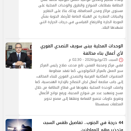
النظافة بقطاعات الشوارع والطرق والوحدات المحلية على
مستوى مراكز ومدن المحافظة، وذلك بناءً على التقارير
والبيانات الصادرة عن الهيئة العامة للأرصاد الجوية بشأن
الموجة الحارة والارتفاع القياسي في درجات الحرارة التي
تشهدها البلاد.
الوحدات المحلية ببنى سويف التصدي الفوري
لأي أعمال بناء مخالفة
السبت 25/يوليو/2026 - 02:30 م
ففي مركز ومدينة الفشن، تابع مدحت صلاح رئيس المركز
سير العمل بالمركز التكنولوجي، كما تفقد منظومة
المتغيرات المكانية الفرعية والتصدى الفورى للبناء المخالف،
إلى جانب متابعة أعمال لجان التصالح بالإدارة الهندسية، كما
واصلت الوحدة المحلية جهودها في قطاع النظافة من خلال
مسح وتمهيد عدد من شوارع المدينة، ورفع نواتج الأعمال
وتفريغ حاويات تجميع القمامة ونقلها إلى مصنع تدوير
المخلفات بسمسطا
44 درجة في الجنوب.. تفاصيل طقس السبت
وتحذير مهم للمواطنين