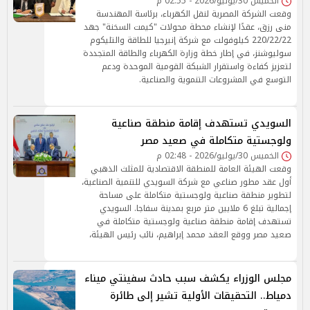
الخميس 30/يوليو/2026 - 02:55 م
وقعت الشركة المصرية لنقل الكهرباء، برئاسة المهندسة
منى رزق، عقدًا لإنشاء محطة محولات "كيمت السخنة" جهد
220/22/22 كيلوفولت مع شركة إنيرجيا للطاقة والتليكوم
سوليوشنز، في إطار خطة وزارة الكهرباء والطاقة المتجددة
لتعزيز كفاءة واستقرار الشبكة القومية الموحدة ودعم
التوسع في المشروعات التنموية والصناعية.
السويدي تستهدف إقامة منطقة صناعية
ولوجستية متكاملة في صعيد مصر
الخميس 30/يوليو/2026 - 02:48 م
وقعت الهيئة العامة للمنطقة الاقتصادية للمثلث الذهبي
أول عقد مطور صناعي مع شركة السويدي للتنمية الصناعية،
لتطوير منطقة صناعية ولوجستية متكاملة على مساحة
إجمالية تبلغ 6 ملايين متر مربع بمدينة سفاجا. السويدي
تستهدف إقامة منطقة صناعية ولوجستية متكاملة في
صعيد مصر ووقع العقد محمد إبراهيم، نائب رئيس الهيئة،
مجلس الوزراء يكشف سبب حادث سفينتي ميناء
دمياط.. التحقيقات الأولية تشير إلى طائرة