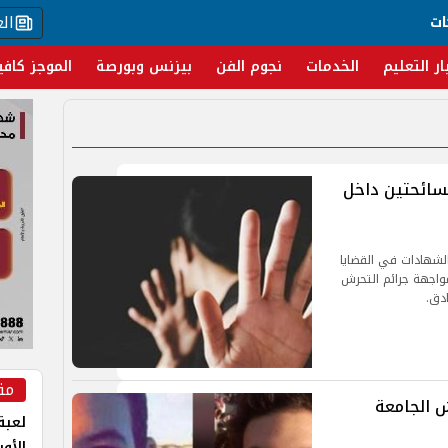
ال
ات
ار التعليم
الخدمات
نجوم الفن
بيزنس وبورصة
الموجز كافي
بسائحتين داخل
الشهادات في القضايا
 مواجهة جرائم التحرش
ادق.
مق
 الجامعة
لعبة 
الأو