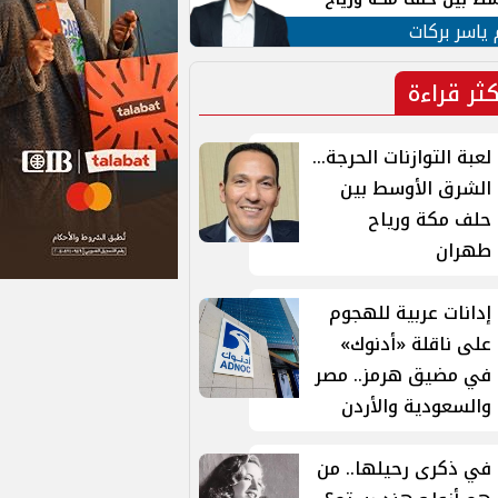
ان
 ياسر بركات
كثر قراءة
لعبة التوازنات الحرجة...
الشرق الأوسط بين
حلف مكة ورياح
طهران
إدانات عربية للهجوم
على ناقلة «أدنوك»
في مضيق هرمز.. مصر
والسعودية والأردن
في ذكرى رحيلها.. من