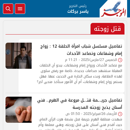
رئيس التحرير
ياسر بركات
قتل زوجته
تفاصيل مسلسل شباب امرأة الحلقة 12 : زواج
إمام وشفاعات وتصاعد الأحداث
الخميس 27/مارس/2025 - 11:21 م
مع تصاعد الأحداث وزواج إمام وشفاعات، يبدو أن الحلقات
المقبلة ستشهد صدامات جديدة، خاصة مع رفض سلوى
لهذه العلاقة، وبدء سكان الحارة في الحديث عنها. فهل
يستمر زواج إمام وشفاعات، أم أن الأمور ستأخذ منحى آخر؟
تفاصيل جريـ.ـمة قتـ.ـل مروعة في الهرم.. فني
أسنان يذبح زوجته المدرسة
الأربعاء 26/فبراير/2025 - 01:50 ص
شهدت منطقة الهرم جريمة قتل بشعة هزت الرأي العام،
حيث أقدم فني أسنان على قتل زوجته، وهي معلمة وأم