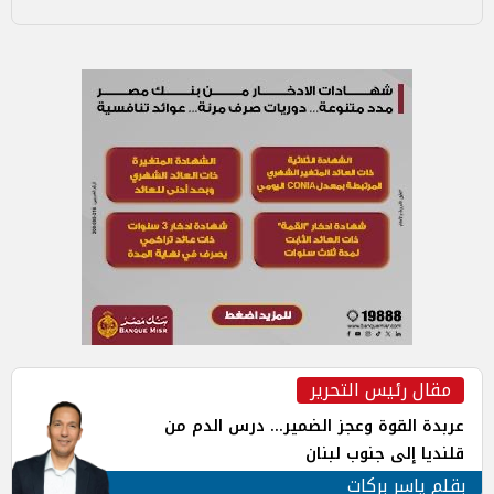
مقال رئيس التحرير
عربدة القوة وعجز الضمير... درس الدم من
قلنديا إلى جنوب لبنان
بقلم ياسر بركات