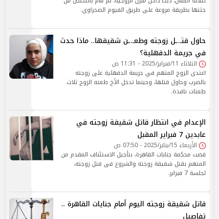
لثلاثة أطفال، ذبحًا داخل منزل الزوجية، ثم قام بالتخلص من
جثتها بطريقة مروعة على طريق الفيوم الصحراوي.
حاول قتـ.ـل زوجته وطعـ.ـن شقيقها.. ماذا حدث
في جريمة الدقهلية؟
الثلاثاء 11/فبراير/2025 - 11:31 ص
اعتدى الزوج المتهم في جريمة الدقهلية على زوجته
بالضرب وحاول قتلها، وحينما تدخل الأخ طعنه الزوج ثلاث
طعنات نافذة.
الإعدام في انتظار قاتل شقيقة زوجته في
عابدين 7 فبراير المقبل
الأربعاء 15/يناير/2025 - 07:50 ص
قضت محكمة جنايات القاهرة، بتأجيل الاستئناف المقدم من
المتهم بقتل شقيقة زوجته والشروع فى قتل زوجته،
لجلسة 7 فبراير.
قاتل شقيقة زوجته اليوم أمام جنايات القاهرة ..
تفاصيل