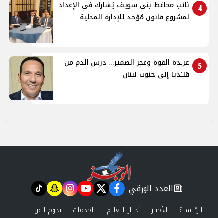
نائب محافظ بني سويف يُشارك في الإعداد
4
لمشروع قانون مُوّحد للإدارة المحلية
عربدة القوة وعجز الضمير... درس الدم من
5
قلنديا إلى جنوب لبنان
العدد الورقي
tiktok
snapchat
instagram
youtube
twitter
facebook
newspaper
الرئيسية
الأخبار
أخبار التعليم
الخدمات
نجوم الفن