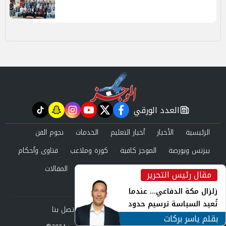
العدد الورقي
tiktok
snapchat
instagram
youtube
twitter
facebook
newspaper
الرئيسية
الأخبار
أخبار التعليم
الخدمات
نجوم الفن
بيزنس وبورصة
الموجز كافية
كورة وملاعب
فتاوى وأحكام
صحة وجمال
عرب وعالم
حوادث ومحاكم
المقالات
مقال رئيس التحرير
inst
العدد الورقي
زلزال مكة الدفاعي... عندما
تُعيد السياسة ترسيم حدود
من نحن
سياسة الخصوصية
اتصل بنا
الأمن القومي العربي
بقلم ياسر بركات