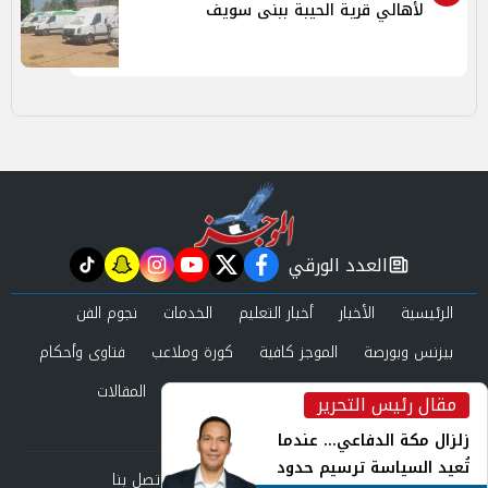
لأهالي قرية الحيبة ببنى سويف
العدد الورقي
tiktok
snapchat
instagram
youtube
twitter
facebook
newspaper
الرئيسية
الأخبار
أخبار التعليم
الخدمات
نجوم الفن
بيزنس وبورصة
الموجز كافية
كورة وملاعب
فتاوى وأحكام
صحة وجمال
عرب وعالم
حوادث ومحاكم
المقالات
مقال رئيس التحرير
inst
العدد الورقي
زلزال مكة الدفاعي... عندما
تُعيد السياسة ترسيم حدود
من نحن
سياسة الخصوصية
اتصل بنا