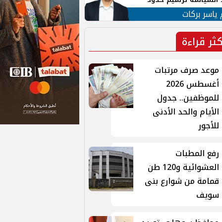
ن القومي العربي
 ياسر بركات
كثر قراءة
موعد صرف مرتبات
أغسطس 2026
للموظفين.. جدول
الأيام والحد الأدنى
للأجور
رفع المطبات
العشوائية و120 طن
قمامة من شوارع بنى
سويف