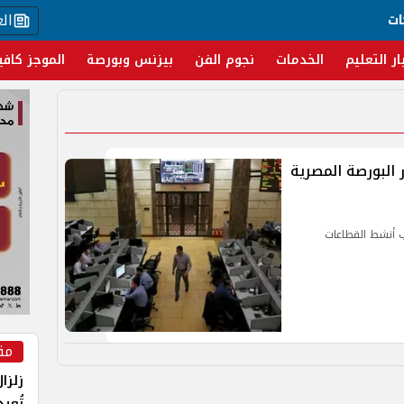
ال
ات
ار التعليم
الخدمات
نجوم الفن
بيزنس وبورصة
الموجز كافي
ر البورصة المصرية
ب أنشط القطاعات
مق
زلزا
تُعي