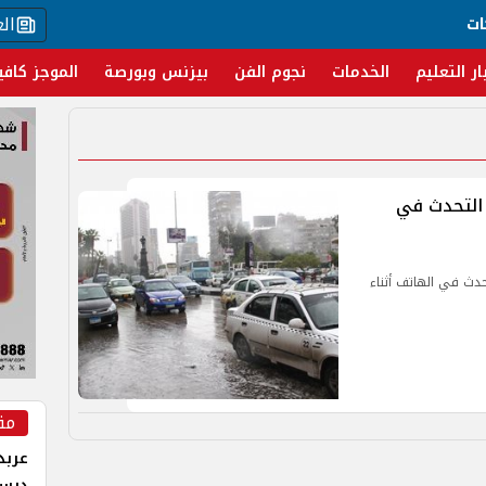
ال
ات
ار التعليم
الخدمات
نجوم الفن
بيزنس وبورصة
الموجز كافي
ى التحدث في
تحدث في الهاتف أثناء
مق
عربد
درس 