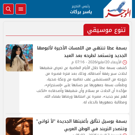
رئيس التحرير
ياسر بركات
تنوع موسيقي
بسمة عطا تنتهي من اللمسات الأخيرة لألبومها
الجديد وتستعد لطرحه بعد العيد
الأربعاء 20/مايو/2026 - 07:16 م
كشفت بسمة عطا خلال الأيام الماضية عن تعرض شقيقها
لحادث سير رفقة أصدقائه، وذلك بعد فترة قصيرة من
خروجه من المستشفى عقب تعافيه من وعكة صحية،
وطمأنت بسمة جمهورها عبر حسابها على «إنستجرام»،
مؤكدة أن الحادث مر بسلام وأن شقيقها وأصدقاءه «اتكتب
لهم عمر جديد»، معبرة عن امتنانها ورضاها بقضاء الله،
ومطالبة جمهورها بالدعاء له.
بسمة بوسيل تتألق بأغنيتها الجديدة "لأ ثواني"
وتتصدر التريند في الوطن العربي