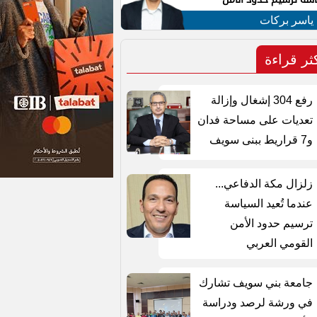
مي العربي
 ياسر بركات
كثر قراءة
رفع 304 إشغال وإزالة
تعديات على مساحة فدان
و7 قراريط ببنى سويف
زلزال مكة الدفاعي...
عندما تُعيد السياسة
ترسيم حدود الأمن
القومي العربي
جامعة بني سويف تشارك
في ورشة لرصد ودراسة