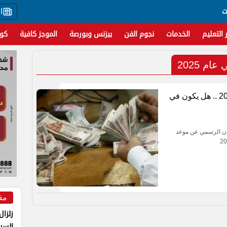
ت
ا
 التعليم
الخدمات
نجوم الفن
بيزنس وبورصة
الموجز كافية
كور
م 2025
موعد تطبيق زيادة المعاشات في عام 2025 .. هل يكون في
ان الرسمي عن موعد
مق
زلزال
السي