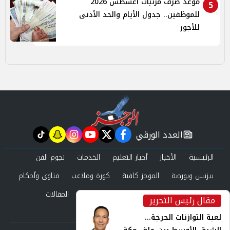
موعد صرف مرتبات أغسطس 2026
5
للموظفين.. جدول الأيام والحد الأدنى
للأجور
العدد الورقي
tiktok
snapchat
instagram
youtube
twitter
facebook
newspaper
الرئيسية
الأخبار
أخبار التعليم
الخدمات
نجوم الفن
بيزنس وبورصة
الموجز كافية
كورة وملاعب
فتاوى وأحكام
صحة وجمال
عرب وعالم
حوادث ومحاكم
المقالات
مقال رئيس التحرير
inst
العدد الورقي
لعبة التوازنات الحرجة...