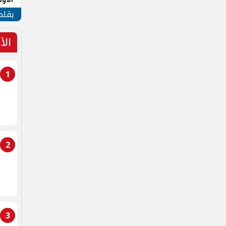
طهر
بقلم
الأ
1
2
3