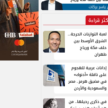
ان
 ياسر بركات
كثر قراءة
لعبة التوازنات الحرجة...
الشرق الأوسط بين
حلف مكة ورياح
طهران
إدانات عربية للهجوم
على ناقلة «أدنوك»
في مضيق هرمز.. مصر
والسعودية والأردن
في ذكرى رحيلها.. من