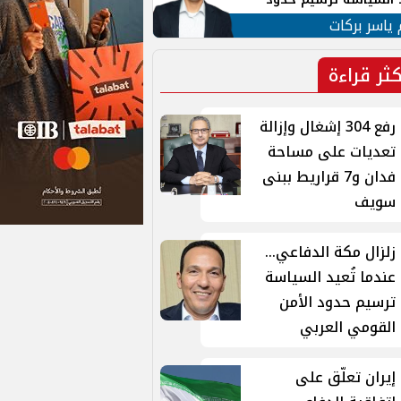
ن القومي العربي
 ياسر بركات
كثر قراءة
رفع 304 إشغال وإزالة
تعديات على مساحة
فدان و7 قراريط ببنى
سويف
زلزال مكة الدفاعي...
عندما تُعيد السياسة
ترسيم حدود الأمن
القومي العربي
إيران تعلّق على