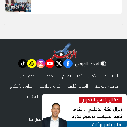
العدد الورقي
tiktok
snapchat
instagram
youtube
twitter
facebook
newspaper
الرئيسية
الأخبار
أخبار التعليم
الخدمات
نجوم الفن
بيزنس وبورصة
الموجز كافية
كورة وملاعب
فتاوى وأحكام
صحة وجمال
عرب وعالم
حوادث ومحاكم
المقالات
مقال رئيس التحرير
inst
العدد الورقي
زلزال مكة الدفاعي... عندما
تُعيد السياسة ترسيم حدود
من نحن
سياسة الخصوصية
اتصل بنا
الأمن القومي العربي
بقلم ياسر بركات