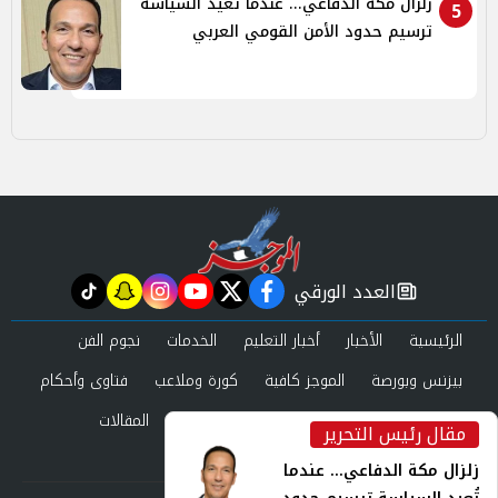
زلزال مكة الدفاعي... عندما تُعيد السياسة
5
ترسيم حدود الأمن القومي العربي
العدد الورقي
tiktok
snapchat
instagram
youtube
twitter
facebook
newspaper
الرئيسية
الأخبار
أخبار التعليم
الخدمات
نجوم الفن
بيزنس وبورصة
الموجز كافية
كورة وملاعب
فتاوى وأحكام
صحة وجمال
عرب وعالم
حوادث ومحاكم
المقالات
مقال رئيس التحرير
inst
العدد الورقي
زلزال مكة الدفاعي... عندما