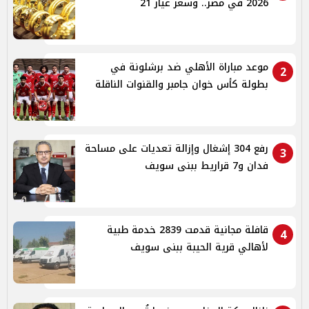
2026 في مصر.. وسعر عيار 21
موعد مباراة الأهلي ضد برشلونة في
2
بطولة كأس خوان جامبر والقنوات الناقلة
رفع 304 إشغال وإزالة تعديات على مساحة
3
فدان و7 قراريط ببنى سويف
قافلة مجانية قدمت 2839 خدمة طبية
4
لأهالي قرية الحيبة ببنى سويف