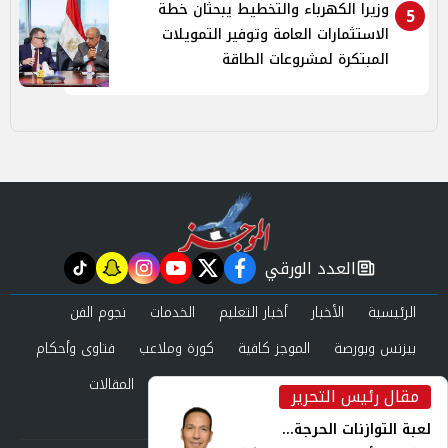
وزيرا الكهرباء والتخطيط يبحثان خطة
5
الاستثمارات العامة وتوفير التمويلات
المبتكرة لمشروعات الطاقة
العدد الورقي
tiktok
snapchat
instagram
youtube
twitter
facebook
newspaper
الرئيسية
الأخبار
أخبار التعليم
الخدمات
نجوم الفن
بيزنس وبورصة
الموجز كافية
كورة وملاعب
فتاوى وأحكام
صحة وجمال
عرب وعالم
حوادث ومحاكم
المقالات
مقال رئيس التحرير
inst
العدد الورقي
لعبة التوازنات الحرجة...