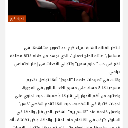
لمياء كرم
تنتظر الفنانة الشابة لمياء كرم بدء تصوير مشاهدها في
مسلسل" عائلة الحاج نعمان"، الذي تجسد من خلاله فتاة مطلقة
تقع في حب " حازم سمير" وتتوالي الأحداث في إطار اجتماعي
درامي.
وقالت في تصريحات خاصة لـ"الموجز" أنها تواصل تقديم
مسرحيتها 8 مساء علي مسرح الغد بالبالون في العجوزة،
وتعتبره من أهم الأدوار إلي قلبها وأصعبها، حيث تحتوي علي
تحولات كثيرة في الشخصية، حيث انها تقدم شخصي"حُسن"
وتعمل خادمة عند "قاسم بيه" الشخص الذي قتل والدها في
السابق وترغب في الانتقام منه، لمقتل والدها، ولكن تكتشف أنه
هو من ساعدها منذ الصغر حتي تتم تعليمها، وتتوالي الاحداث