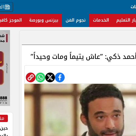
ال
ات
ار التعليم
الخدمات
نجوم الفن
بيزنس وبورصة
الموجز كافي
د ذكي: ”عاش يتيماً ومات وحيداً”
مق
حين 
بالر