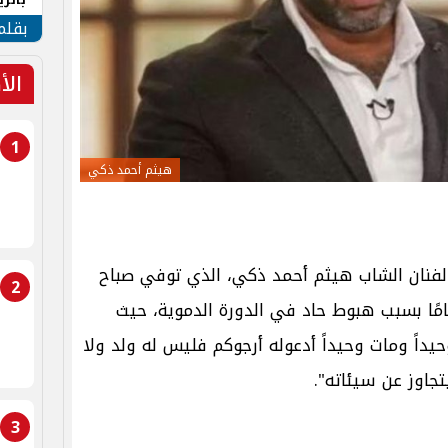
الهو
بقلم
الأ
1
هيثم أحمد ذكي
لفنان الشاب هيثم أحمد ذكي، الذي توفي صباح
2
م الخميس عن عمر يناهز الـ ٣٥ عامًا بسبب هبوط حاد في الدورة الدموية، حيث
وحيداً ومات وحيداً أدعوله أرجوكم فليس له ولد ولا
تجاوز عن سيئاته".
3