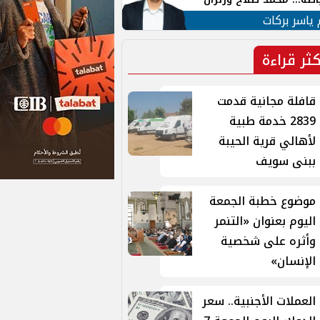
ية في الشارع التركي
 ياسر بركات
كثر قراءة
قافلة مجانية قدمت
2839 خدمة طبية
لأهالي قرية الحيبة
ببنى سويف
موضوع خطبة الجمعة
اليوم بعنوان «التنمر
وأثره على شخصية
الإنسان»
العملات الأجنبية.. سعر