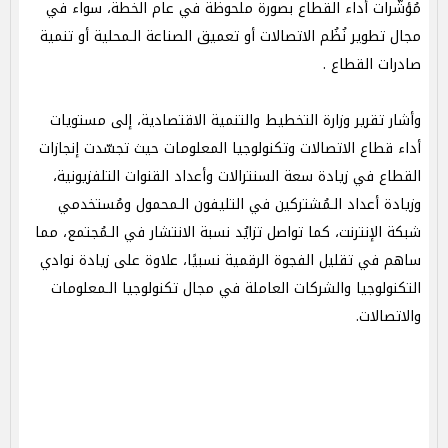
مُؤشّرات أداء القطاع بصورة ملحوظة في عام الخطة، سواء في
مجال تطوير نُظُم الاتصالات أو تعميق الصناعة الـمحلية أو تنمية
صادرات القطاع .
وأشار تقرير وزارة التخطيط والتنمية الاقتصادية، إلى مستويات
أداء قطاع الاتصالات وتكنولوجيا المعلومات حيث تجسّدت إنجازات
القطاع في زيادة سعة السنترالات وأعداد القنوات التلفزيونية،
وزيادة أعداد الـمُشتركين في التليفون الـمحمول ومُستخدمي
شبكة الإنترنت، كما تواصل تزايُد نسبة الانتشار في الـمُجتمع، مما
ساهم في تقليل الفجوة الرقمية نسبيًا، علاوة على زيادة نوادي
التكنولوجيا والشركات العاملة في مجال تكنولوجيا الـمعلومات
والاتصالات.