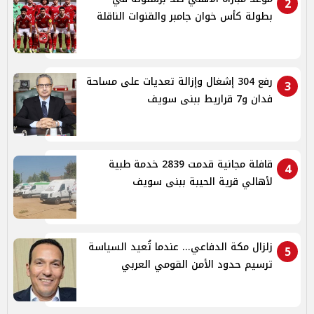
2
بطولة كأس خوان جامبر والقنوات الناقلة
رفع 304 إشغال وإزالة تعديات على مساحة
3
فدان و7 قراريط ببنى سويف
قافلة مجانية قدمت 2839 خدمة طبية
4
لأهالي قرية الحيبة ببنى سويف
زلزال مكة الدفاعي... عندما تُعيد السياسة
5
ترسيم حدود الأمن القومي العربي