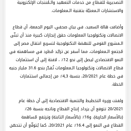
التصديرية للقطاع من خدمات التعهيد والـمُنتجات الإلكترونية
والاستشارات الـمعنيّة بتقنية الـمعلومات.
وأضافت هالة السعيد، في بيان صحفي، اليوم الجمعة، أن قطاع
الاتصالات وتكنولوجيا المعلومات حقق إنجازات كبيرة منذ أن تبنّى
الـمشروع القومي للنهضة التكنولوجية لتسريع انتقال مصر إلى
مُجتمع الـمعلومات، مما أسفر عن تزايُد مُطرد في مساهمته في
النمو الاقتصادي ليصل إلى نحو 12٪ ، لافتة إلى أن استثمارات
قطاع الاتصالات وتكنولوجيا الـمعلومات تُقدّر بنحو 31.6 مليار جنيه
في خطة عام 20/2021، بنسبة 4,3٪ من إجمالي استثمارات
الخطة.
ولفتت وزيرة التخطيط والتنمية الاقتصادية إلى أن خطة عام
20/2021 تتوقع أن يزداد إنتاج القطاع وناتجه بنسبة 26٪
(بالأسعار الجارية)، و16٪ (بالأسعار الثابتة) وترتفع مُساهمة
القطاع في النمو إلى 16.4٪ عام 20/2021، كما يُتوقّع أن تتحسّن