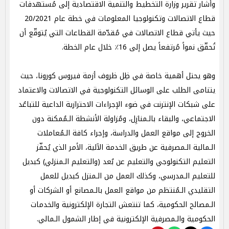
وأشار تقرير وزارة التخطيط والتنمية الاقتصادية إلى مُستهدفات
قطاع الاتصالات وتكنولوجيا المعلومات في خطة عام 20/2021
حيث يأتي قطاع الاتصالات في مُقدّمة القطاعات التي يُتوقّع أن
تُحقّق نمواً مُرتفعاً يصل إلى 16٪ خلال عام الخطة.
وهو يحتل أهمية خاصة في ظِل ظروف أزمة فيروس كورونا، حيث
يتنامى الطلب على الوسائل التكنولوجية في الاتصالات والاعتماد
على شبكات الإنترنت في ضوء الإجراءات الاحترازية الداعية للتباعُد
الاجتماعي، والبقاء بالـمنازِل، ومُزاولة الأنشطة الـمُمكنة دون
الخروج إلى مواقع العمل والدراسة، وإجراء كافة الـمُعاملات
الـمالية الـمصرفية عن طريق الخدمة الآلية، الأمر الذي يُحفّز
التعليم التكنولوجي والتعليم عن بُعد (والتعليم الـمنزلي) كبديل
للتعليم الـمدرسي، وكذلك العمل من الـمنزل كبديل للعمل
التقليدي الـمُنتظم من مواقع العمل بالـمصانع أو الشركات أو
الـمصالح الحكومية، كما تنتعش التجارة الإلكترونية والخدمات
الحكومية والـمصرفية الإلكترونية في إطار الشمول الـمالي.