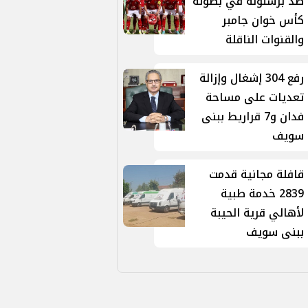
ضد برشلونة في بطولة
كأس خوان جامبر
والقنوات الناقلة
رفع 304 إشغال وإزالة
تعديات على مساحة
فدان و7 قراريط ببنى
سويف
قافلة مجانية قدمت
2839 خدمة طبية
لأهالي قرية الحيبة
ببنى سويف