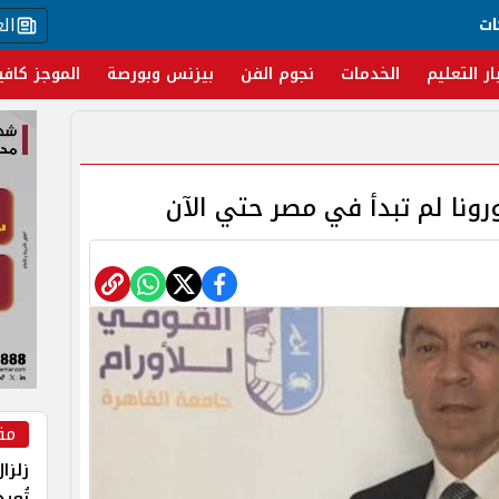
ال
ات
ار التعليم
الخدمات
نجوم الفن
بيزنس وبورصة
الموجز كافي
ورونا لم تبدأ في مصر حتي الآن
مق
زلزا
تُعي