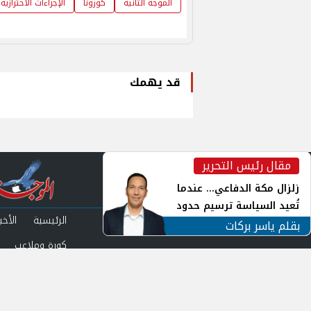
الموجة الثانية
كورونا
الإجراءات الاحترازية
قد يهمك
مقال رئيس التحرير
inst
زلزال مكة الدفاعي... عندما
تُعيد السياسة ترسيم حدود
الرئيسية
الأخبا
الأمن القومي العربي
بقلم ياسر بركات
كورة وملاعب
من نحن
سياس
©2024 الموجز l Rights Reserved