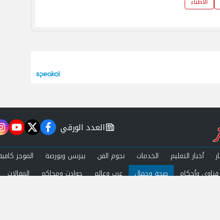
الأطباء
العدد الورقي
m
utube
twitter
facebook
newspaper
ر
أخبار التعليم
الخدمات
نجوم الفن
بيزنس وبورصة
الموجز كافية
فتاوى وأحكام
صحة وجمال
عرب وعالم
حوادث ومحاكم
المقالات
ة الخصوصية
اتصل بنا
 by
Al.