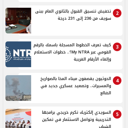
تخفيض تنسيق القبول بالثانوي العام ببنى
2
سويف من 236 إلى 231 درجة
كيف تعرف الخطوط المسجلة باسمك بالرقم
3
القومي عبر My NTRA؟.. خطوات الاستعلام
وإلغاء الأرقام الغريبة
الحوثيون يقصفون ميناء المخا بالصواريخ
4
والمسيرات.. وتصعيد عسكري جديد في
الضالع
السويدي إلكتريك تكرم خريجي برامجها
5
التدريبية وتواصل الاستثمار في تمكين
الشباب