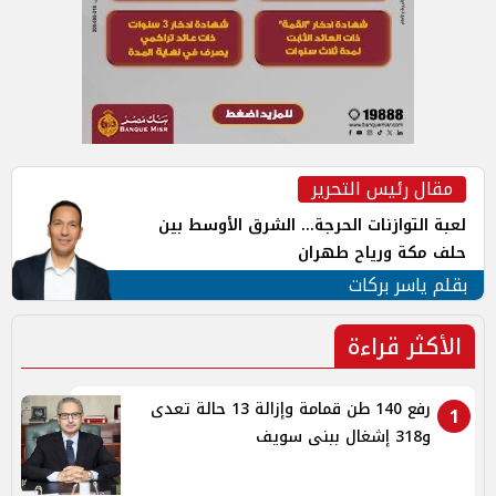
مقال رئيس التحرير
لعبة التوازنات الحرجة... الشرق الأوسط بين
حلف مكة ورياح طهران
بقلم ياسر بركات
الأكثر قراءة
رفع 140 طن قمامة وإزالة 13 حالة تعدى
1
و318 إشغال ببنى سويف